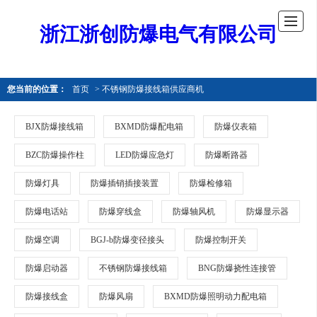
浙江浙创防爆电气有限公司
您当前的位置：
首页
> 不锈钢防爆接线箱供应商机
BJX防爆接线箱
BXMD防爆配电箱
防爆仪表箱
BZC防爆操作柱
LED防爆应急灯
防爆断路器
防爆灯具
防爆插销插接装置
防爆检修箱
防爆电话站
防爆穿线盒
防爆轴风机
防爆显示器
防爆空调
BGJ-b防爆变径接头
防爆控制开关
防爆启动器
不锈钢防爆接线箱
BNG防爆挠性连接管
防爆接线盒
防爆风扇
BXMD防爆照明动力配电箱