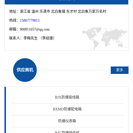
·为什么要用防爆风机？
地址：浙江省 温州 乐清市 北白象镇 东才村 北白象万家万名村
·防爆摇头扇注意事项
热线：
15867779813
邮箱：969911657@qq.com
·化工厂如何选择防爆防腐轴流风机
联系人：李梅先生 （李经理）
·厂用防爆配电箱/工厂用防爆照明配电箱
·现场开关三防操作柱
供应商机
·SW-10隔爆型防爆照明开关
更多
·BZM-10/250V防爆照明开关
·防爆急停按钮开关盒
BJX防爆接线箱
BXMD防爆配电箱
·BMX-6K防爆照明配电箱
防爆仪表箱
·BXMD-4/10K40防爆配电箱
BZC防爆操作柱