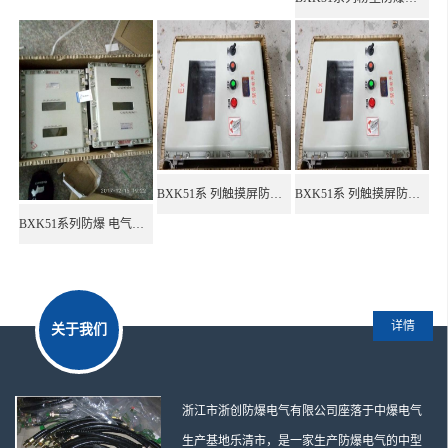
防爆控制开关
防爆启动器
不锈钢防爆接线箱
BNG防爆挠性连接管
防爆接线盒
BXK51系 列触摸屏防爆电气控 制箱
BXK51系 列触摸屏防爆电气控制箱
BXK51系列防爆 电气控制箱
防爆风扇
BXMD防爆照明动力配电箱
304不锈钢防爆控制箱
详情
关于我们
防爆按钮操作箱
防爆操作柱
浙江市浙创防爆电气有限公司座落于中爆电气
生产基地乐清市，是一家生产防爆电气的中型