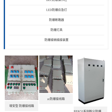
·防爆变压器控制箱
LED防爆应急灯
·BXK58-T防爆控制箱
防爆断路器
·BXK-T2KXX防爆控制箱
防爆灯具
防爆插销插接装置
防爆检修箱
防爆电话站
防爆穿线盒
防爆轴风机
防爆显示器
zc防爆接线箱
防爆空调
增安型 防爆接线箱
BGJ-b防爆变径接头
BXK51系列粉尘防爆电气控制箱