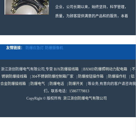
企业，公司长期以来，始终坚持，科学管理，
质量，为顾客提供满意的产品和的服务，本着
“诚信、求实、、”的企业发展方针，信奉“质量
是企业的生命”的原则，以“满足客户需求”为宗
旨，短短几年内，在充满竞争的同行中脱颖而
友情链接：
防爆应急灯
防爆摄像机
出，并处于成员之一地位。 科学管理，制造，
良好的性价比，公司产品得到了 国内外广大用
浙江浙创防爆电气有限公司,专营
BJX防爆接线箱
|
BXMD防爆照明动力配电箱
|
不
户的青眯，销售网络遍布全国各地及东南亚，
锈钢防爆接线箱
|
304不锈钢防爆控制箱厂家
|
防爆按钮操作箱
|
防爆操作柱
|
铝
非洲，中东，大洋州等60多个国家和地区，并
合金防爆接线箱
|
防爆电气
|
防爆电话
|
防爆开关
| 等业务,有意向的客户请咨询我
初步建立起以为总部的营销体系。 生产：防爆
们，联系电话：
15867779813
电气，BXMD系列防爆照明动力配电箱，BJX
CopyRight © 版权所有:
浙江浙创防爆电气有限公司
防爆接线箱，BKX防爆控制箱，防爆检修电源
箱，防爆开关箱，不锈钢防爆箱，201/304/316
不锈钢防爆配电箱系列， 防爆防腐系列，防爆
防腐操作柱，防爆防腐控制箱，防爆防腐检修