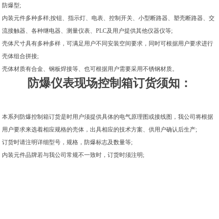
防爆型;
内装元件多种多样;按钮、指示灯、电表、控制开关、小型断路器、塑壳断路器、交
流接触器、各种继电器、测量仪表、PLC及用户提供其他仪器仪等;
壳体尺寸具有多种多样，可满足用户不同安装空间要求，同时可根据用户要求进行
壳体组合拼接;
壳体材质有合金、钢板焊接等、也可根据用户需要采用不锈钢材质。
防爆仪表现场控制箱订货须知：
本系列防爆控制箱订货是时用户须提供具体的电气原理图或接线图，我公司将根据
用户要求来选着相应规格的壳体，出具相应的技术方案、供用户确认后生产;
订货时请注明详细型号，规格，防爆标志及数量等;
内装元件品牌若与我公司常规不一致时，订货时须注明;
m.zcfbdq.b2b168.com
浙江浙创防爆电气有限公司,专营
BJX防爆接线箱
|
BXMD防爆照明动力配电箱
|
不
锈钢防爆接线箱
|
304不锈钢防爆控制箱厂家
|
防爆按钮操作箱
|
防爆操作柱
|
铝