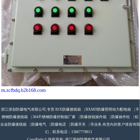
m.zcfbdq.b2b168.com
浙江浙创防爆电气有限公司,专营
BJX防爆接线箱
|
BXMD防爆照明动力配电箱
|
不
锈钢防爆接线箱
|
304不锈钢防爆控制箱厂家
|
防爆按钮操作箱
|
防爆操作柱
|
铝
合金防爆接线箱
|
防爆电气
|
防爆电话
|
防爆开关
| 等业务,有意向的客户请咨询我
们，联系电话：
15867779813
CopyRight © 版权所有:
浙江浙创防爆电气有限公司