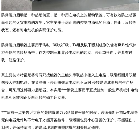
防爆磁力启动是一种起动装置，是一种用在电机上的起动装置，可有效地防止起弧
而引起的火灾事故的发生，它主要用于远距离的控制电动机的启动，停止，反转等
状态，还有对电动机的实现保护功能。
防爆磁力启动器主要用于II类、B级或C级，T4组及以下级别组别的含有爆炸性气体
混合物的危险场所中，作为控制三相异步电动机的起动、停止或换向，并具有过
载、短路保护。
其主要技术特征是将每两只接触器的主触头串联起来接入主电路，吸引线圈并联起
来接入控制电路。在某些按下停止按钮后电动机不及时 停转易造成事故的生产场
合，可采用这种磁力启动器。本实用***涉及主要用于直接控制一般生产机械中电动
机单相运转和正反向运转的磁力启动器。
***后有一点要告诉大家的是防爆磁力启动器在检修的时候，必须先断开前级电源等
壳内电器元件均不带电了才能开盖检修，隔爆面也要小心妥善的保护，不能磕伤，
划伤，并保持清洁，若是出现划伤按照防爆的相关规定修理。