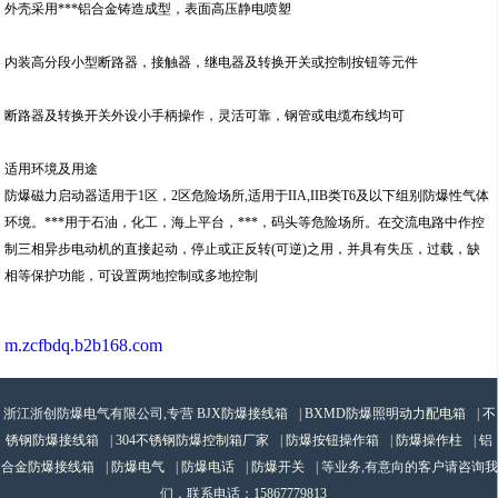
外壳采用***铝合金铸造成型，表面高压静电喷塑
内装高分段小型断路器，接触器，继电器及转换开关或控制按钮等元件
断路器及转换开关外设小手柄操作，灵活可靠，钢管或电缆布线均可
适用环境及用途
防爆磁力启动器适用于1区，2区危险场所,适用于IIA,IIB类T6及以下组别防爆性气体
环境。***用于石油，化工，海上平台，***，码头等危险场所。在交流电路中作控
制三相异步电动机的直接起动，停止或正反转(可逆)之用，并具有失压，过载，缺
相等保护功能，可设置两地控制或多地控制
m.zcfbdq.b2b168.com
浙江浙创防爆电气有限公司,专营
BJX防爆接线箱
|
BXMD防爆照明动力配电箱
|
不
锈钢防爆接线箱
|
304不锈钢防爆控制箱厂家
|
防爆按钮操作箱
|
防爆操作柱
|
铝
合金防爆接线箱
|
防爆电气
|
防爆电话
|
防爆开关
| 等业务,有意向的客户请咨询我
们，联系电话：
15867779813