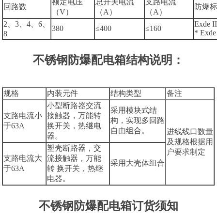
额定电压
总开关电流
支路电流
回路数
防爆
（V）
（A）
（A）
2、3、4、6、
Exde I
380
≤400
≤160
* Exde
8
不锈钢防爆配电箱结构说明：
规格
内装元件
结构类型
备注
小型断路器交流
采用模块式结
支路电流小
接触器，万能转
构，实现多回路
于63A
换开关，热继电
自由组合。
进线线口数量
器。
及规格根据用
塑壳断路器，交
户要求制定
支路电流大
流接触器，万能
采用大壳体组合
于63A
转 换开关，热继
电器。
不锈钢防爆配电箱订货须知