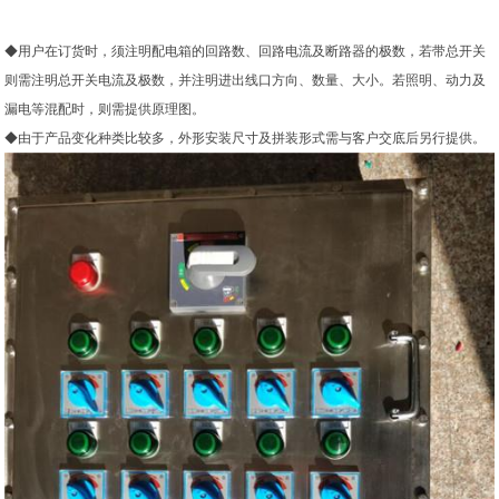
◆用户在订货时，须注明配电箱的回路数、回路电流及断路器的极数，若带总开关
则需注明总开关电流及极数，并注明进出线口方向、数量、大小。若照明、动力及
漏电等混配时，则需提供原理图。
◆由于产品变化种类比较多，外形安装尺寸及拼装形式需与客户交底后另行提供。