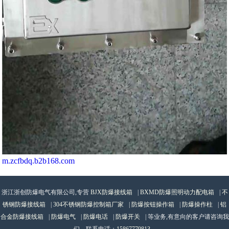
m.zcfbdq.b2b168.com
浙江浙创防爆电气有限公司,专营
BJX防爆接线箱
|
BXMD防爆照明动力配电箱
|
不
锈钢防爆接线箱
|
304不锈钢防爆控制箱厂家
|
防爆按钮操作箱
|
防爆操作柱
|
铝
合金防爆接线箱
|
防爆电气
|
防爆电话
|
防爆开关
| 等业务,有意向的客户请咨询我