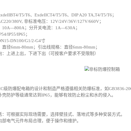
IBT4/T5/T6、ExdeIICT4/T5/T6、DIP A20 TA,T4/T5/T6；
20/380V, 非标准电压：12V/24V/36V/127V/660V；
10A—800A；分开关电流：1A—630A；
/IP55/IP65；
5-DN100/G1/2-G4寸
直径6mm-80mm；引出线规格：直径6mm-80mm；
向：上进上出，下进下出（可按客户要求不受限制）
IC级防爆配电箱的设计和制造严格遵循相关防爆标准，如GB3836-2000
外壳防护等级通常达到IP65，能够有效防止粉尘和水的侵入。
：
活：可根据实际现场需要，选择壁挂式、落地式等多种安装方式。
内部电气元件布局合理，便于操作和维护。