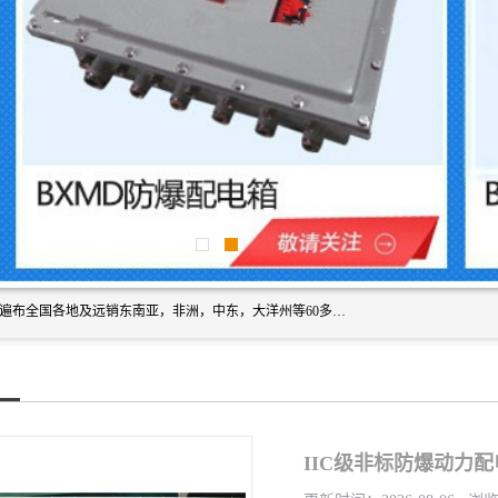
浙创防爆公司产品得到了 国内外广大用户的青眯，销售网络遍布全国各地及远销东南亚，非洲，中东，大洋州等60多个国家和地区，并初步建立起以中国大陆为总部的全球营销体系。 专业生产：防爆电气，BXMD系列防爆照明动力配电箱，BJX防爆接线箱，BKX防爆控制箱，防爆检修电源箱，防爆开关箱，不锈钢防爆箱，201/304/316不锈钢防爆配电箱系列， 防爆防腐系列，防爆防腐操作柱，防爆防腐控制箱 浙创防爆
IIC级非标防爆动力