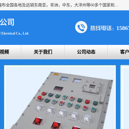
浙创防爆公司产品得到了 国内外广大用户的青眯，销售网络遍布全国各地及远销东南亚，非洲，中东，大洋州等60多个国家和地区，并初步建立起以中国大陆为总部的全球营销体系。 专业生产：防爆电气，BXMD系列防爆照明动力配电箱，BJX防爆接线箱，BKX防爆控制箱，防爆检修电源箱，防爆开关箱，不锈钢防爆箱，201/304/316不锈钢防爆配电箱系列， 防爆防腐系列，防爆防腐操作柱，防爆防腐控制箱 浙创防爆
公司
1586
Electrical Co., Ltd.
视频
关于我们
公司动态
客