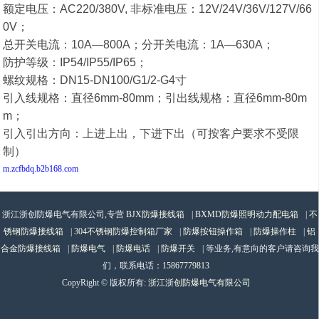
额定电压：AC220/380V, 非标准电压：12V/24V/36V/127V/66
0V；
总开关电流：10A—800A；分开关电流：1A—630A；
防护等级：IP54/IP55/IP65；
螺纹规格：DN15-DN100/G1/2-G4寸
引入线规格：直径6mm-80mm；引出线规格：直径6mm-80m
m；
引入引出方向：上进上出，下进下出（可按客户要求不受限
制）
m.zcfbdq.b2b168.com
浙江浙创防爆电气有限公司,专营
BJX防爆接线箱
|
BXMD防爆照明动力配电箱
|
不
锈钢防爆接线箱
|
304不锈钢防爆控制箱厂家
|
防爆按钮操作箱
|
防爆操作柱
|
铝
合金防爆接线箱
|
防爆电气
|
防爆电话
|
防爆开关
| 等业务,有意向的客户请咨询我
们，联系电话：
15867779813
CopyRight © 版权所有:
浙江浙创防爆电气有限公司