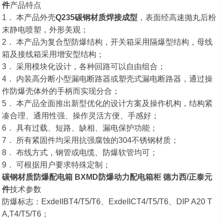
件
产品特点
1． 本产品外壳
Q235碳钢材质焊接成型
，表面经高速抛丸后粉
末静电喷塑，外形美观；
2． 本产品为复合型防爆结构，开关箱采用隔爆型结构，母线
箱及接线箱采用增安型结构；
3． 采用模块化设计，各种回路可以自由组合；
4． 内装高分断小型漏电断路器或塑壳式漏电断路器，通过操
作防爆壳体外的手柄而实现分合；
5． 本产品全面推出新型优化的设计方案及操作机构，结构紧
凑合理、通用性强、操作灵活方便、手感好；
6． 具有过载、短路、缺相、漏电保护功能；
7． 所有紧固件均采用抗强腐蚀的304不锈钢材质；
8． 布线方式，钢管或电缆、防爆软管均可；
9． 可根据用户要求特殊定制；
碳钢材质防爆配电箱 BXMD防爆动力配电箱柜 德力西/正泰元
件
技术参数
防爆标志：ExdeIIBT4/T5/T6、ExdeIICT4/T5/T6、DIP A20 T
A,T4/T5/T6；