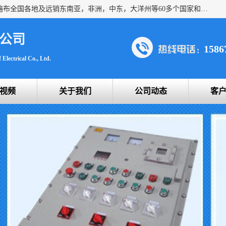
浙创防爆公司产品得到了 国内外广大用户的青眯，销售网络遍布全国各地及远销东南亚，非洲，中东，大洋州等60多个国家和地区，并初步建立起以中国大陆为总部的全球营销体系。 专业生产：防爆电气，BXMD系列防爆照明动力配电箱，BJX防爆接线箱，BKX防爆控制箱，防爆检修电源箱，防爆开关箱，不锈钢防爆箱，201/304/316不锈钢防爆配电箱系列， 防爆防腐系列，防爆防腐操作柱，防爆防腐控制箱 浙创防爆
公司
1586
Electrical Co., Ltd.
视频
关于我们
公司动态
客