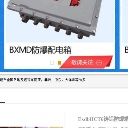
浙创防爆公司产品得到了 国内外广大用户的青眯，销售网络遍布全国各地及远销东南亚，非洲，中东，大洋州等60多个国家和地区，并初步建立起以中国大陆为总部的全球营销体系。 专业生产：防爆电气，BXMD系列防爆照明动力配电箱，BJX防爆接线箱，BKX防爆控制箱，防爆检修电源箱，防爆开关箱，不锈钢防爆箱，201/304/316不锈钢防爆配电箱系列， 防爆防腐系列，防爆防腐操作柱，防爆防腐控制箱 浙创防爆
ExdbIICT6铸铝防爆端