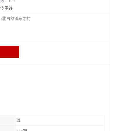
览数：120
主令电器
市北白象镇东才村
是
可定制