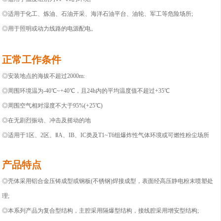
◎
适用于化工、炼油、石油开采、海洋石油平台、油轮、军工等危险场所;
◎
用于照明或动力线路的电源配电。
正常工作条件
◎
安装地点的海拔不超过2000m:
◎周围环境温为-40℃~+40℃，且24h内的平均温度值不超过+35℃
◎
周围空气相对湿度不大于95%(+25℃)
◎在无剧烈振动、冲击及摇动的地
◎
适用于1区、2区、ⅡA、IB、IC类及T1~T6组爆炸性气体环境或可燃性粉尘场所
产品特点
◎壳体采用铝合金压铸成型或钢板(不锈钢)焊接成型，表面经高压静电粉末喷塑处
理;
◎
本系列产品为复合型结构，主腔采用隔爆型结构，接线腔采用增安型结构;