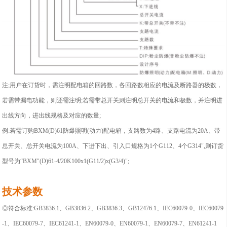
注;用户在订货时，需注明配电箱的回路数，各回路数相应的电流及断路器的极数，
若需带漏电功能，则还需注明;若需带总开关则注明总开关的电流和极数，并注明进
出线方向，进出线规格及对应的数量;
例:若需订购BXM(D)61防爆照明(动力)配电箱，支路数为4路、支路电流为20A、带
总开关、总开关电流为100A、下进下出、引入口规格为1个G112、4个G314",则订货
型号为“BXM"(D)61-4/20K100x1(G11/2)x(G3/4)";
技术参数
◎符合标准:GB3836.1、GB3836.2、GB3836.3、GB12476.1、IEC60079-0、IEC60079
-1、IEC60079-7、IEC61241-1、EN60079-0、EN60079-1、EN60079-7、EN61241-1