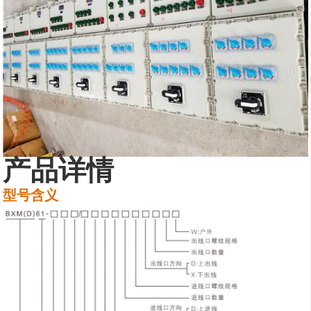
产品详情
型号含义