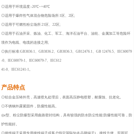
◎
适用于环境温度:-20℃~+40℃
◎
适用于爆炸性气体混合物危险场所:1区、2区;
◎适用于可燃性粉尘场所:21区、22区;
◎适用于石油开采、炼油、化工、军工、海洋石油平台、油轮、金属加工等危险环
境作为电线、电缆的连接之用;
◎
执行标准:GB3836.1、GB3836.2、GB3836.3、GB12476.1、GB 12476.5、IEC60079
-0、IEC60079-1、IEC60079-7、IEC612
41-0、IEC61241-1。
产品特点
◎铝合金压铸外壳，高速喷丸处理后，表面高压静电喷塑，耐腐蚀、抗老化。
◎不锈钢外露紧固件，防腐性能高。
◎
e型、粉尘防爆型采用曲路密封结构，具有较强的防水防尘性能:防爆性能可靠，防
护性能好。
◎接线端子采用专用接线端子或客户指定国际知名品牌端子)，接线方便，牢固可