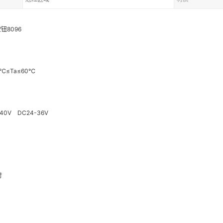
钮8096
℃≤Ta≤60℃
0V DC24-36V
时