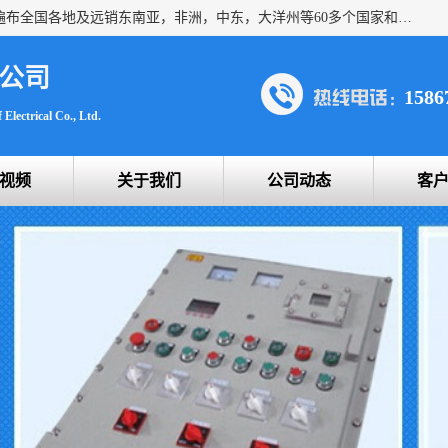
浙创防爆公司产品得到了 国内外广大用户的青眯，销售网络遍布全国各地及远销东南亚，非洲，中东，大洋州等60多个国家和地区，并初步建立起以中国大陆为总部的全球营销体系。 专业生产：防爆电气，BXMD系列防爆照明动力配电箱，BJX防爆接线箱，BKX防爆控制箱，防爆检修电源箱，防爆开关箱，不锈钢防爆箱，201/304/316不锈钢防爆配电箱系列， 防爆防腐系列，防爆防腐操作柱，防爆防腐控制箱 浙创防爆
公司
1586
Electrical Co., Ltd.
视频
关于我们
公司动态
客