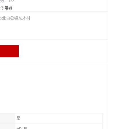
览数：158
主令电器
市北白象镇东才村
是
可定制