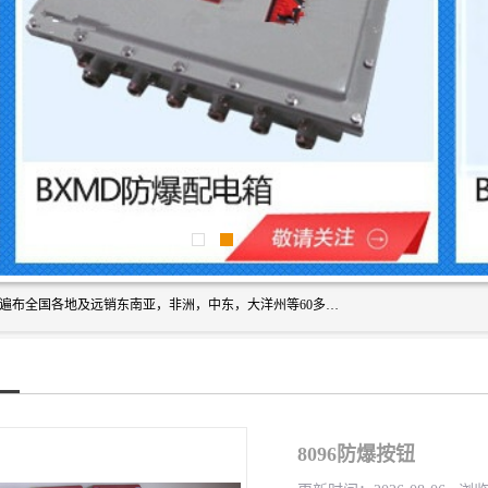
浙创防爆公司产品得到了 国内外广大用户的青眯，销售网络遍布全国各地及远销东南亚，非洲，中东，大洋州等60多个国家和地区，并初步建立起以中国大陆为总部的全球营销体系。 专业生产：防爆电气，BXMD系列防爆照明动力配电箱，BJX防爆接线箱，BKX防爆控制箱，防爆检修电源箱，防爆开关箱，不锈钢防爆箱，201/304/316不锈钢防爆配电箱系列， 防爆防腐系列，防爆防腐操作柱，防爆防腐控制箱 浙创防爆
8096防爆按钮