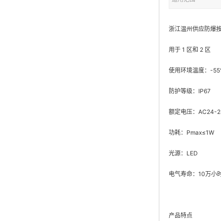
浙江温州供应防爆按
用于 1 区和 2 区
使用环境温度：-55
防护等级：IP67
额定电压：AC24-24
功耗：Pmax≤1W
光源：LED
电气寿命：10万小
产品特点