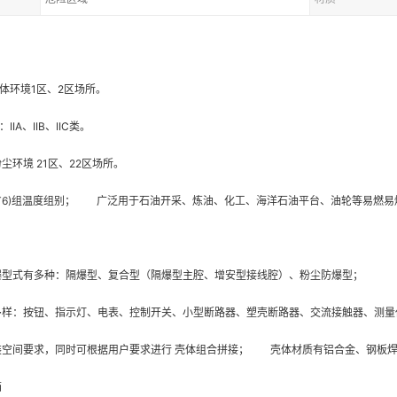
环境1区、2区场所。
A、IIB、IIC类。
境 21区、22区场所。
(T6)组温度组别； 广泛用于石油开采、炼油、化工、海洋石油平台、油轮等易燃
式有多种：隔爆型、复合型（隔爆型主腔、增安型接线腔）、粉尘防爆型；
：按钮、指示灯、电表、控制开关、小型断路器、塑壳断路器、交流接触器、测量仪
装空间要求，同时可根据用户要求进行 壳体组合拼接； 壳体材质有铝合金、钢板
箱