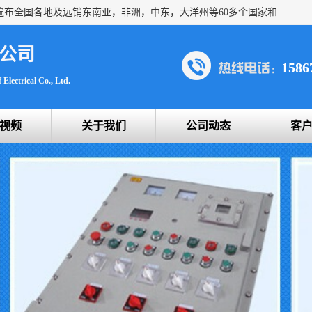
浙创防爆公司产品得到了 国内外广大用户的青眯，销售网络遍布全国各地及远销东南亚，非洲，中东，大洋州等60多个国家和地区，并初步建立起以中国大陆为总部的全球营销体系。 专业生产：防爆电气，BXMD系列防爆照明动力配电箱，BJX防爆接线箱，BKX防爆控制箱，防爆检修电源箱，防爆开关箱，不锈钢防爆箱，201/304/316不锈钢防爆配电箱系列， 防爆防腐系列，防爆防腐操作柱，防爆防腐控制箱 浙创防爆
公司
1586
Electrical Co., Ltd.
视频
关于我们
公司动态
客