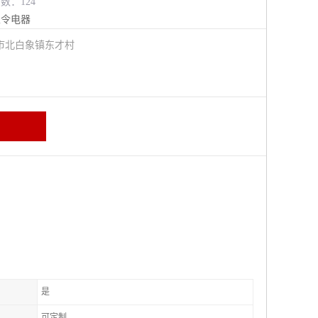
览数：124
主令电器
市北白象镇东才村
是
可定制