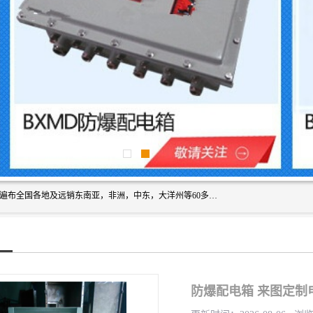
浙创防爆公司产品得到了 国内外广大用户的青眯，销售网络遍布全国各地及远销东南亚，非洲，中东，大洋州等60多个国家和地区，并初步建立起以中国大陆为总部的全球营销体系。 专业生产：防爆电气，BXMD系列防爆照明动力配电箱，BJX防爆接线箱，BKX防爆控制箱，防爆检修电源箱，防爆开关箱，不锈钢防爆箱，201/304/316不锈钢防爆配电箱系列， 防爆防腐系列，防爆防腐操作柱，防爆防腐控制箱 浙创防爆
防爆配电箱 来图定制