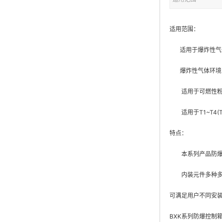
适用范围：
适用于爆炸性气体
爆炸性气体环境：II
适用于可燃性粉尘环
适用于T1~T4
特点：
本系列产品防爆型
内装元件多种多样
可满足用户不同安
BXK系列防爆控制