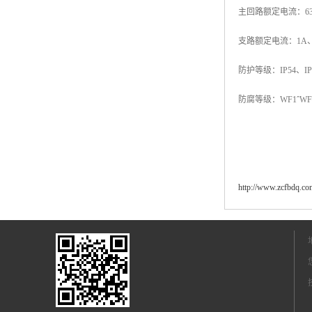
主回路额定电流：63A
支路额定电流：1A、2
防护等级：IP54、IP
防腐等级：WF1ˆWF
http://www.zcfbdq.co