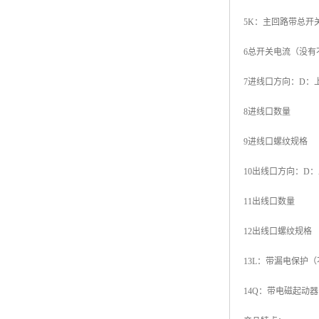
5K：主回路带总开
6总开关电流（没有
7进线口方向：D：
8进线口数量
9进线口螺纹规格
10出线口方向：D
11出线口数量
12出线口螺纹规格
13L：带漏电保护
14Q：带电磁起动