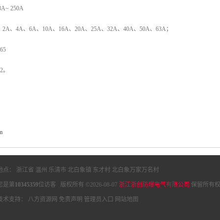
~ 250A
A、4A、6A、10A、16A、20A、25A、32A、40A、50A、63A；
65
2。
m
地点： 浙江省 温州 乐清市 北白象镇 东才村 北白象万家万名村
您是第
10345359
位访客 版权所有 ©2026-08-07
浙江浙创防爆电气有限公司
保留所有权
技术支持：
八方资源网
免责声明
管理员入口
网站地图