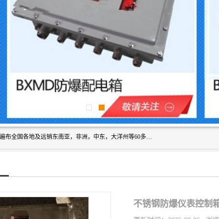
浙创防爆公司产品得到了 国内外广大用户的青眯，销售网络遍布全国各地及远销东南亚，非洲，中东，大洋州等60多个国家和地区，并初步建立起以中国大陆为总部的全球营销体系。 专业生产：防爆电气，BXMD系列防爆照明动力配电箱，BJX防爆接线箱，BKX防爆控制箱，防爆检修电源箱，防爆开关箱，不锈钢防爆箱，201/304/316不锈钢防爆配电箱系列， 防爆防腐系列，防爆防腐操作柱，防爆防腐控制箱 浙创防爆
不锈钢防爆仪表控制