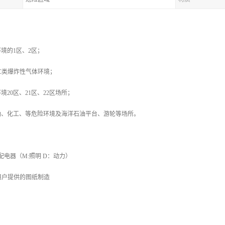
境的1区、2区；
IIC类爆炸性气体环境；
20区、21区、22区场所；
油、化工、等危险环境及海洋石油平台、游轮等场所。
配电器（M:照明 D：动力）
用户提供的图纸制造