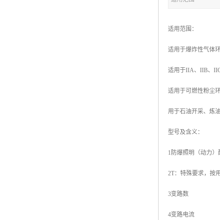
适用范围：
适用于爆炸性气体环
适用于IIA、IIB、
适用于可燃性粉尘环境
用于石油开采、炼
型号及含义：
1防爆照明（动力）
2T：特殊要求，按
3变路数
4变路电流