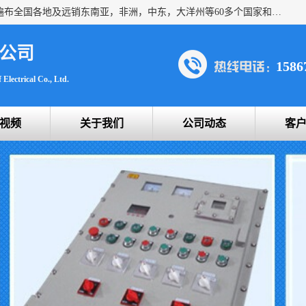
浙创防爆公司产品得到了 国内外广大用户的青眯，销售网络遍布全国各地及远销东南亚，非洲，中东，大洋州等60多个国家和地区，并初步建立起以中国大陆为总部的全球营销体系。 专业生产：防爆电气，BXMD系列防爆照明动力配电箱，BJX防爆接线箱，BKX防爆控制箱，防爆检修电源箱，防爆开关箱，不锈钢防爆箱，201/304/316不锈钢防爆配电箱系列， 防爆防腐系列，防爆防腐操作柱，防爆防腐控制箱 浙创防爆
公司
1586
Electrical Co., Ltd.
视频
关于我们
公司动态
客