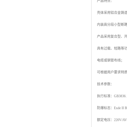
产品特点：
壳体采用铝合金铸
内装高分段小型断路器
产品采用复合型、
具有过载、短路等
电缆或钢管布线；
可根据用户要求特
技术参数：
执行标准：GB3836.1-2
防爆标志：Exde II BT4
额定电压：220V/AV