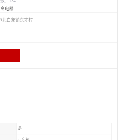
览数：134
主令电器
市北白象镇东才村
是
可定制