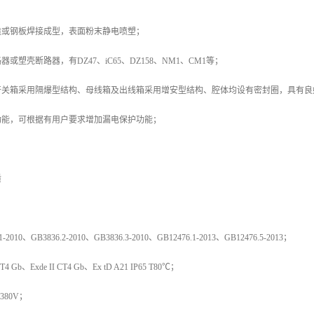
造或钢板焊接成型，表面粉末静电喷塑；
或塑壳断路器，有DZ47、iC65、DZ158、NM1、CM1等；
开关箱采用隔爆型结构、母线箱及出线箱采用增安型结构、腔体均设有密封圈，具有良
功能，可根据有用户要求增加漏电保护功能；
质
010、GB3836.2-2010、GB3836.3-2010、GB12476.1-2013、GB12476.5-2013；
 Gb、Exde II CT4 Gb、Ex tD A21 IP65 T80℃；
380V；