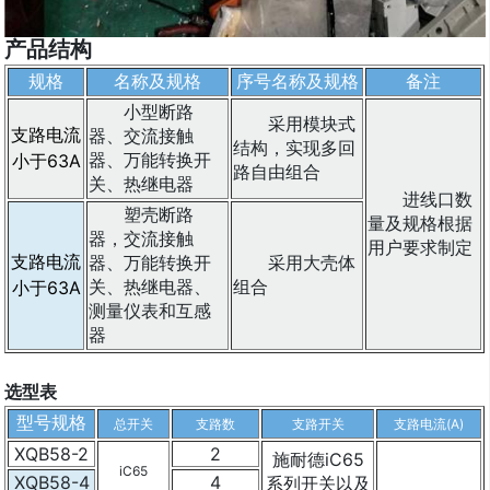
关、热继电器、
组合
小于63A
测量仪表和互感
器
选型表
型号规格
总开关
支路数
支路开关
支路电流(A)
XQB58-2
2
施耐德iC65
iC65
XQB58-4
4
系列开关以及
<160
CM1
各种带漏电保
XQB58-6
6
GSM1
护功能
XQB58-8
8
电气原理图示例
m.zcfbdq.b2b168.com
浙江浙创防爆电气有限公司,专营
BJX防爆接线箱
|
BXMD防爆照明动力配电箱
|
不
锈钢防爆接线箱
|
304不锈钢防爆控制箱厂家
|
防爆按钮操作箱
|
防爆操作柱
|
铝