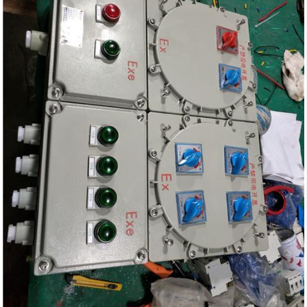
产品结构
规格
名称及规格
序号
名称及规格
备注
小型断路
采用模块式
支路电流
器、交流接触
结构，实现多回
器、万能转换开
小于63A
路自由组合
关、热继电器
进线口数
塑壳断路
量及规格根据
器，交流接触
用户要求制定
支路电流
器、万能转换开
采用大壳体