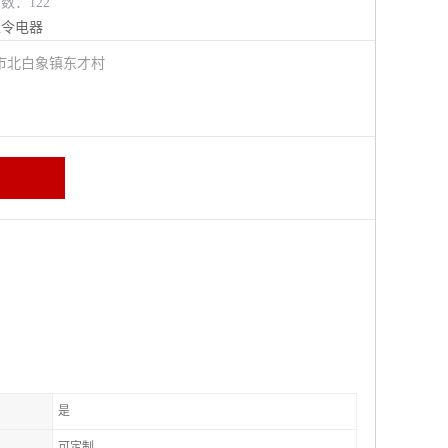
览数：122
主令电器
市北白象镇东才村
是
可定制