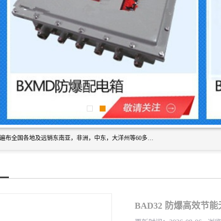
浙创防爆公司产品得到了 国内外广大用户的青眯，销售网络遍布全国各地及远销东南亚，非洲，中东，大洋州等60多个国家和地区，并初步建立起以中国大陆为总部的全球营销体系。 专业生产：防爆电气，BXMD系列防爆照明动力配电箱，BJX防爆接线箱，BKX防爆控制箱，防爆检修电源箱，防爆开关箱，不锈钢防爆箱，201/304/316不锈钢防爆配电箱系列， 防爆防腐系列，防爆防腐操作柱，防爆防腐控制箱 浙创防爆
BAD32 防爆高效节