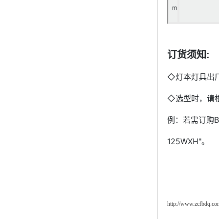
m
订货须知:
◇灯本灯具出厂
◇选型时，请
例：若需订购B
125WXH"。
http://www.zcfbdq.co