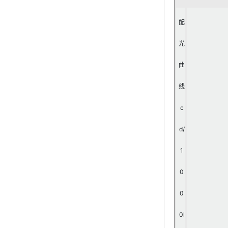
配
光
曲
线
c
d/
1
0
0
0l