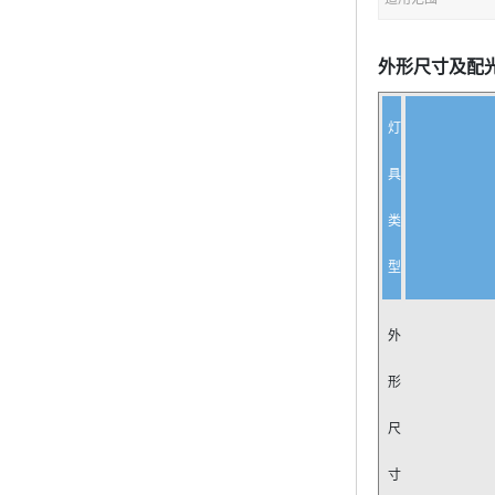
外形尺寸及配
灯
具
类
型
外
形
尺
寸