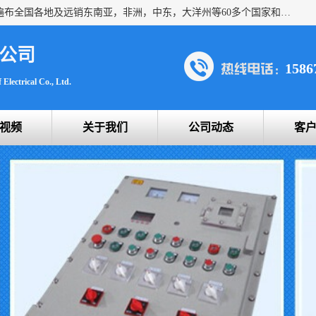
浙创防爆公司产品得到了 国内外广大用户的青眯，销售网络遍布全国各地及远销东南亚，非洲，中东，大洋州等60多个国家和地区，并初步建立起以中国大陆为总部的全球营销体系。 专业生产：防爆电气，BXMD系列防爆照明动力配电箱，BJX防爆接线箱，BKX防爆控制箱，防爆检修电源箱，防爆开关箱，不锈钢防爆箱，201/304/316不锈钢防爆配电箱系列， 防爆防腐系列，防爆防腐操作柱，防爆防腐控制箱 浙创防爆
公司
1586
Electrical Co., Ltd.
视频
关于我们
公司动态
客