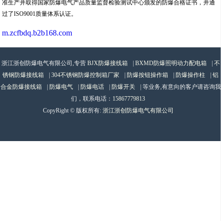
准生产并取得国家防爆电气产品质量监督检验测试中心颁发的防爆合格证书，并通
过了ISO9001质量体系认证。
m.zcfbdq.b2b168.com
浙江浙创防爆电气有限公司,专营
BJX防爆接线箱
|
BXMD防爆照明动力配电箱
|
不
锈钢防爆接线箱
|
304不锈钢防爆控制箱厂家
|
防爆按钮操作箱
|
防爆操作柱
|
铝
合金防爆接线箱
|
防爆电气
|
防爆电话
|
防爆开关
| 等业务,有意向的客户请咨询我
们，联系电话：
15867779813
CopyRight © 版权所有:
浙江浙创防爆电气有限公司