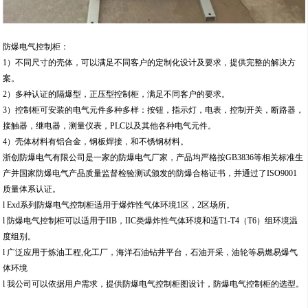
防爆电气控制柜：
1）不同尺寸的壳体，可以满足不同客户的定制化设计及要求，提供完整的解决方
案。
2）多种认证的隔爆型，正压型控制柜，满足
不同客户的
要求。
3）控制柜可安装的电气元件多种多样：按钮，指示灯，电表，控制开关，断路器，
接触器，继电器，测量仪表，PLC以及其他
各种
电气元件。
4）壳体材料有铝合金，钢板焊接，和不锈钢材料。
浙创防爆电气有限公司是一家的防爆电气厂家，
产品均严格按
GB3836等相关标准生
产并国家防爆电气产品质量监督检验测试颁发的防爆合格证书，并通过了ISO9001
质量体系认证
。
l
Exd系列防爆电气控制
柜
适用于爆炸性气体环境
1区，2区场所。
l
防爆电气控制
柜
可以适用于
IIB，IIC类爆炸性气体环境和适T1-T4（T6）组环境温
度组别。
l
广泛应用于炼油工程
,化工厂，海洋石油钻井平台，石油开采，油轮等易燃易爆气
体环境
l
我公司可以依据用户需求，提供防爆电气控制
柜
图设计，防爆电气控制
柜
的选型
。