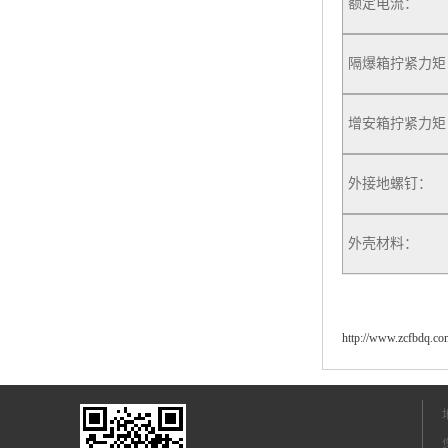
额定电流：
隔爆箱拧紧力矩
增安箱拧紧力矩
外接地螺钉：
外壳材料：
http://www.zcfbdq.co