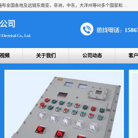
浙创防爆公司产品得到了 国内外广大用户的青眯，销售网络遍布全国各地及远销东南亚，非洲，中东，大洋州等60多个国家和地区，并初步建立起以中国大陆为总部的全球营销体系。 专业生产：防爆电气，BXMD系列防爆照明动力配电箱，BJX防爆接线箱，BKX防爆控制箱，防爆检修电源箱，防爆开关箱，不锈钢防爆箱，201/304/316不锈钢防爆配电箱系列， 防爆防腐系列，防爆防腐操作柱，防爆防腐控制箱 浙创防爆
公司
1586
Electrical Co., Ltd.
视频
关于我们
公司动态
客