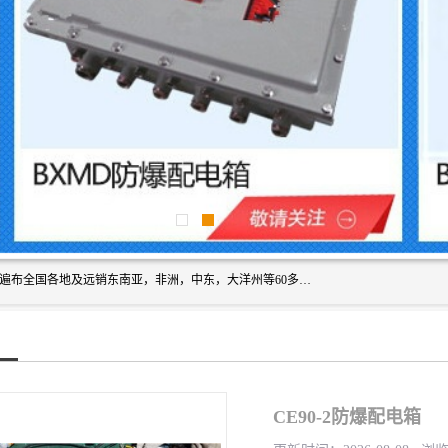
浙创防爆公司产品得到了 国内外广大用户的青眯，销售网络遍布全国各地及远销东南亚，非洲，中东，大洋州等60多个国家和地区，并初步建立起以中国大陆为总部的全球营销体系。 专业生产：防爆电气，BXMD系列防爆照明动力配电箱，BJX防爆接线箱，BKX防爆控制箱，防爆检修电源箱，防爆开关箱，不锈钢防爆箱，201/304/316不锈钢防爆配电箱系列， 防爆防腐系列，防爆防腐操作柱，防爆防腐控制箱 浙创防爆
CE90-2防爆配电箱