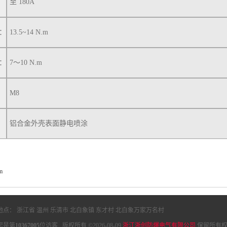
至 180A
：
13.5~14 N.m
：
7～10 N.m
M8
铝合金外壳表面静电喷涂
m
地点： 浙江省 温州 乐清市 北白象镇 东才村 北白象万家万名村
您是第
10367005
位访客 版权所有 ©2026-08-09
浙江浙创防爆电气有限公司
保留所有权