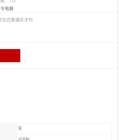
览数：135
主令电器
市北白象镇东才村
是
可定制