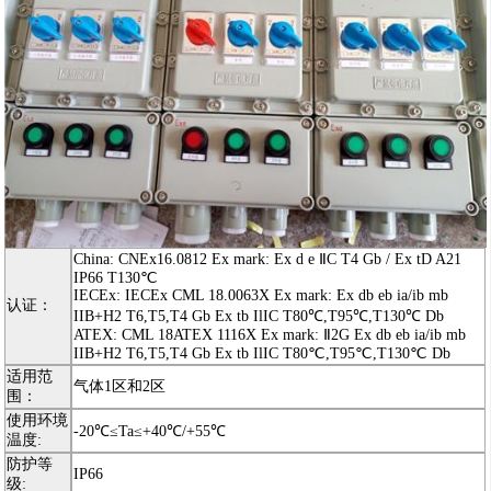
China: CNEx16.0812 Ex mark: Ex d e ⅡC T4 Gb / Ex tD A21
IP66 T130℃
IECEx: IECEx CML 18.0063X Ex mark: Ex db eb ia/ib mb
认证：
IIB+H2 T6,T5,T4 Gb Ex tb IlIC T80℃,T95℃,T130℃ Db
ATEX: CML 18ATEX 1116X Ex mark: Ⅱ2G Ex db eb ia/ib mb
IIB+H2 T6,T5,T4 Gb Ex tb IlIC T80℃,T95℃,T130℃ Db
适用范
气体1区和2区
围：
使用环境
-20℃≤Ta≤+40℃/+55℃
温度:
防护等
IP66
级: