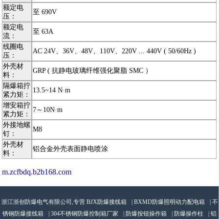
额定电
至 690V
压：
额定电
至 63A
流：
线圈电
AC 24V、36V、48V、110V、220V ... 440V ( 50/60Hz )
压：
外壳材
GRP ( 抗静电玻璃纤维强化聚脂 SMC ）
料：
隔爆箱拧
13.5~14 N·m
紧力矩：
增安箱拧
7～10N·m
紧力矩：
外接地螺
M8
钉：
外壳材
铝合金外壳表面静电喷涂
料：
m.zcfbdq.b2b168.com
浙江浙创防爆电气有限公司,专营
BJX防爆接线箱
|
BXMD防爆照明动力配电箱
|
不
锈钢防爆接线箱
|
304不锈钢防爆控制箱厂家
|
防爆按钮操作箱
|
防爆操作柱
|
铝