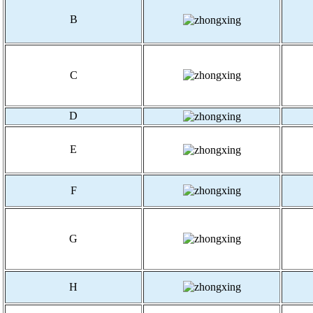
B
C
D
E
F
G
H