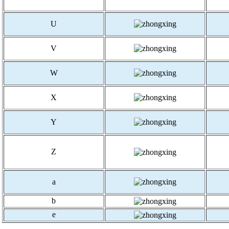
U
V
W
X
Y
Z
a
b
e