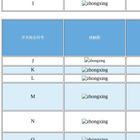
I
开关组合符号
接触图
J
K
L
M
N
O