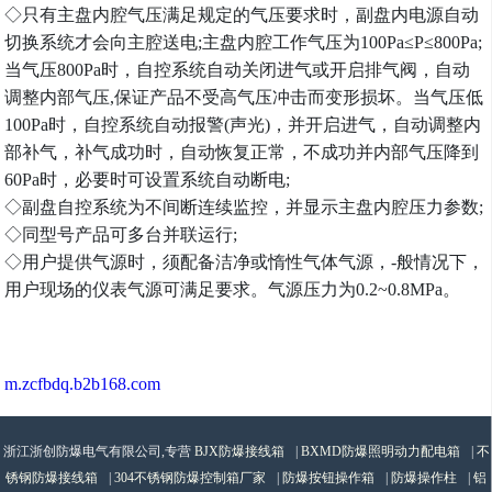
◇只有主盘内腔气压满足规定的气压要求时，副盘内电源自动
切换系统才会向主腔送电;主盘内腔工作气压为100Pa≤P≤800Pa;
当气压800Pa时，自控系统自动关闭进气或开启排气阀，自动
调整内部气压,保证产品不受高气压冲击而变形损坏。当气压低
100Pa时，自控系统自动报警(声光)，并开启进气，自动调整内
部补气，补气成功时，自动恢复正常，不成功并内部气压降到
60Pa时，必要时可设置系统自动断电;
◇副盘自控系统为不间断连续监控，并显示主盘内腔压力参数;
◇同型号产品可多台并联运行;
◇用户提供气源时，须配备洁净或惰性气体气源，-般情况下，
用户现场的仪表气源可满足要求。气源压力为0.2~0.8MPa。
m.zcfbdq.b2b168.com
浙江浙创防爆电气有限公司,专营
BJX防爆接线箱
|
BXMD防爆照明动力配电箱
|
不
锈钢防爆接线箱
|
304不锈钢防爆控制箱厂家
|
防爆按钮操作箱
|
防爆操作柱
|
铝