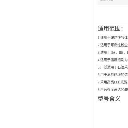
适用范围：
1.适用于爆炸性气体
2.适用于可燃性粉尘
3.适用于IIA、II
4.适用于温度组别为
5.广泛适用于石油
6.用于危险环境的
7.采用高亮LED
8.声音强度高达90d
型号含义