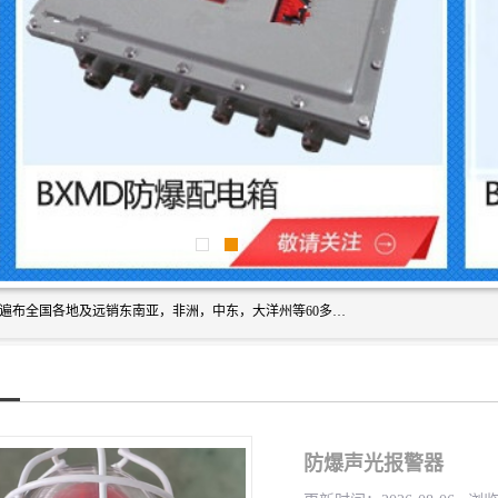
浙创防爆公司产品得到了 国内外广大用户的青眯，销售网络遍布全国各地及远销东南亚，非洲，中东，大洋州等60多个国家和地区，并初步建立起以中国大陆为总部的全球营销体系。 专业生产：防爆电气，BXMD系列防爆照明动力配电箱，BJX防爆接线箱，BKX防爆控制箱，防爆检修电源箱，防爆开关箱，不锈钢防爆箱，201/304/316不锈钢防爆配电箱系列， 防爆防腐系列，防爆防腐操作柱，防爆防腐控制箱 浙创防爆
防爆声光报警器