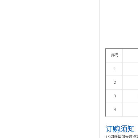
序号
1
2
3
4
订购须知
1.S闪烁型即光源