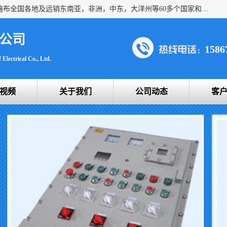
浙创防爆公司产品得到了 国内外广大用户的青眯，销售网络遍布全国各地及远销东南亚，非洲，中东，大洋州等60多个国家和地区，并初步建立起以中国大陆为总部的全球营销体系。 专业生产：防爆电气，BXMD系列防爆照明动力配电箱，BJX防爆接线箱，BKX防爆控制箱，防爆检修电源箱，防爆开关箱，不锈钢防爆箱，201/304/316不锈钢防爆配电箱系列， 防爆防腐系列，防爆防腐操作柱，防爆防腐控制箱 浙创防爆
公司
1586
Electrical Co., Ltd.
视频
关于我们
公司动态
客