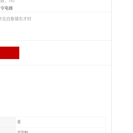
览数：182
主令电器
市北白象镇东才村
是
可定制