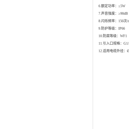
6.额定功率：≤5W
7.声音强度：≥90dB
8.闪烁频率：150次/m
9.防护等级：IP66
10.防腐等级：WF1
11.引入口规格：G1/
12.适用电缆外径：Ø