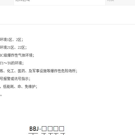
环境1区、2区；
环境21区、22区；
B、IIC级爆炸性气体环境；
T1～T6的环境；
采炼、化工、医药、及军事设施等爆炸性危险场所；
信号报警或讯号指示；
光源，低能耗、命、免维护；
B。