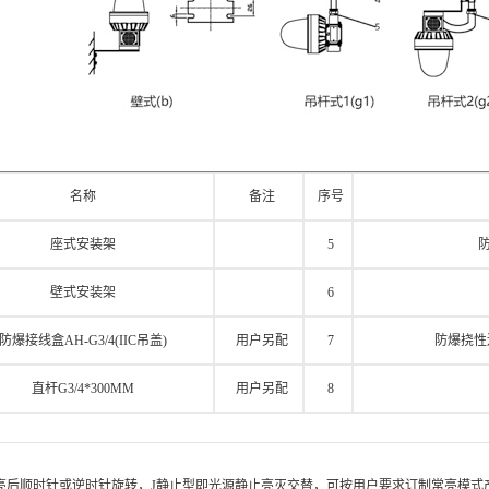
名称
备注
序号
座式安装架
5
防
壁式安装架
6
防爆接线盒AH-G3/4(IIC吊盖)
用户另配
7
防爆挠性连接
直杆G3/4*300MM
用户另配
8
点亮后顺时针或逆时针旋转，J静止型即光源静止亮灭交替，可按用户要求订制常亮模