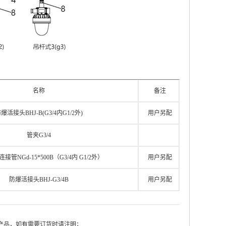
名称
备注
爆活接头BHJ-B(G3/4内G1/2外)
用户另配
管夹G3/4
管NGd-15*500B（G3/4内 G1/2外）
用户另配
防爆活接头BHJ-G3/4B
用户另配
式产品，如有需要订货时请注明；