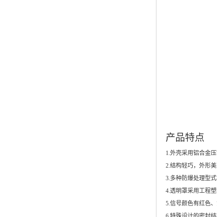
产品特点
1.外壳采用铝合金
2.结构轻巧，外形
3.多种防爆处理型
4.透明罩采用工程
5.信号颜色有红色
6.特殊设计的密封结