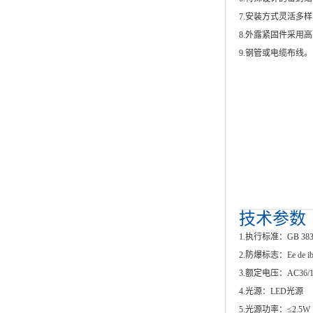
7.安装方式灵活多
8.外露紧固件采用
9.钢管或电缆布线。
技术参数
1.执行标准：GB 3836.1
2.防爆标志：Ee de ibⅡ
3.额定电压：AC36/11
4.光源：LED光源
5.光源功率：≤2.5W