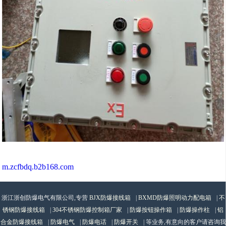
m.zcfbdq.b2b168.com
浙江浙创防爆电气有限公司,专营
BJX防爆接线箱
|
BXMD防爆照明动力配电箱
|
不
锈钢防爆接线箱
|
304不锈钢防爆控制箱厂家
|
防爆按钮操作箱
|
防爆操作柱
|
铝
合金防爆接线箱
|
防爆电气
|
防爆电话
|
防爆开关
| 等业务,有意向的客户请咨询我