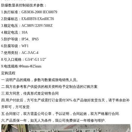
防爆数显表控制箱技术参数：
1.执行标准：GB3836-2000 IEC60079
2.防爆标志：EXdIIBT6 EXedIICT6
3.额定电压：AC380V/220V/50HZ
4.额定电流：10A
5.防护等级：IP54、IP65
6.防腐等级：WF1
7.使用类别：AC-3\AC-4
8.引入口规格：G3/4“-G1 1/2”
9.电缆规格:Ф9mm-Ф25mm
定购流程
一.说明产品的规格，参数与数量或致电销售人员。
二.我方在参考客户供提供的相关资料给予定制合适的订购方案
三.双方同意，传真形式签定销售合同
四.用户付款后，方可生产或需打订金需付30%.在产品做好发货当天，请于将余款补
齐即可，方可发货.
五.合同签订，双方需盖公司公章，予以证明，合同起效，双方严格履行合同.
六.产品质保一年，如无人为条件，我公司免费保证一年维修与维护.