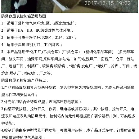
防爆数显表控制箱适用范围
1．适用于爆炸性气体环境1区、2区危险场所；
2．适用于IIA、IIB、IIC级爆炸性气体环境；
3．适用于可燃性粉尘环境20区、21区、22区；
4．适用于温度组别为T1—T6的环境；
5．本产品适用于:化工厂,(乙类仓库)（甲类仓库）（精细化学品车间）（多元醇车
间）酸洗车间，油漆车间,原料车间,加油站，加气站,洗煤厂，面粉厂，仓库，炼油
厂，喷塑车间，制药厂，喷漆房,喷砂房，锅炉房,发电厂，钢铁厂，冷库，车间，锅
炉房,煤矿厂，喷砂房，厂房等。
防爆数显表控制箱产品特点：
1.产品有隔爆型和复合型两种型式，复合型主体为增安型结构，内装元件采用隔爆
型元件或增安型元件；
2.外壳采用铝合金铸造成型，表面高压静电喷塑；
3.内部可装按钮、控制开关、仪表、继电器或其它模块，其中按钮、控制开关、电
流表和电压表均为防爆元件、控制箱内装元件可根据用户要求进行排列，可实现多
种功能，
4.控制开关由多种型号及不同功能，可供用户选择；.本产品形式多样，订货时请用
户提供完整的电气系统图；