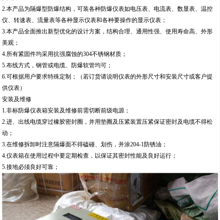
2.本产品为隔爆型防爆结构，可装各种防爆仪表如电压表、电流表、数显表、温控
仪、转速表、流量表等各种显示仪表和各种要操作的显示仪表；
3.本产品全面推出新型优化的设计方案，结构合理、通用性强、使用寿命高、外形
美观；
4.所有紧固件均采用抗强腐蚀的304不锈钢材质；
5.布线方式，钢管或电缆、防爆软管均可；
6.可根据用户要求特殊定制；（若订货请说明仪表的外形尺寸和安装尺寸或客户提
供仪表）
安装及维修
1.非标防爆仪表箱安装及维修前需切断前级电源；
2.进、出线电缆穿过橡胶密封圈，并用垫圈及压紧装置压紧保证密封及电缆不得松
动；
3.在维修拆卸时注意隔爆面不得磕碰、划伤，并涂204-1防锈油；
4.仪表箱在使用过程中要定期检查，以保证其密封性能及良好运行；
5.接地必须良好可靠；