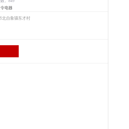
览数：849
主令电器
市北白象镇东才村