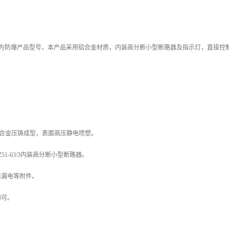
/3断路器为防爆产品型号，本产品采用铝合金材质，内装高分断小型断路器及指示灯，直接
02铝合金压铸成型，表面高压静电喷塑。
，BDZ51-63/3内装高分断小型断路器。
装漏电等附件。
均可。