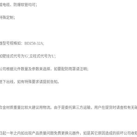
或电缆、防爆软管均可；
特殊定制；
号规格如：BDZ58-32A;
挂式代号为'G',立柱式代号为'L';
我公司根据元件数量及参数来选择，如要配防雨罩请注明；
进下出线，如有特殊要求请提前告知。
铝合金材质重量比较大建议用物流。由于是委托第三方运输，用户在提货时请查检有无
之日起一年之内如出现产品质量问题免费更换元器件，如是其它原因造成的损坏公司收