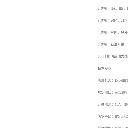
2.适用于IIA、II
3.适用于20区、2
4.适用于户内、户外（
5.适用于石油开采
6.用于照明或动力
技术参数
防爆标志：ExdeIIBT4/T
额定电压：AC220/38
开关电流：10A—80
防护等级：IP54/IP55