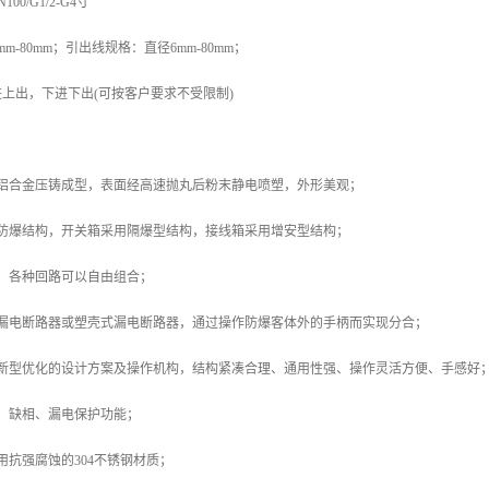
00/G1/2-G4寸
m-80mm；引出线规格：直径6mm-80mm；
上出，下进下出(可按客户要求不受限制)
用铝合金压铸成型，表面经高速抛丸后粉末静电喷塑，外形美观；
型防爆结构，开关箱采用隔爆型结构，接线箱采用增安型结构；
，各种回路可以自由组合；
型漏电断路器或塑壳式漏电断路器，通过操作防爆客体外的手柄而实现分合；
出新型优化的设计方案及操作机构，结构紧凑合理、通用性强、操作灵活方便、手感好
、缺相、漏电保护功能；
用抗强腐蚀的304不锈钢材质；