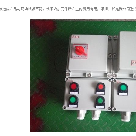
出错造成产品与现场城求不符，或须增加元件所产生的费用有用户承担，如是我公司造