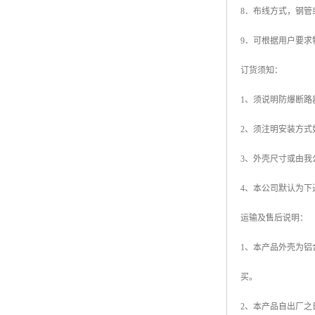
8．布线方式，钢管
9．可根据用户要求
订货须知：
1、须说明防爆断路器型
2、须注明安装方式如壁
3、外壳尺寸或由
4、本公司默认为下
运输及售后说明：
1、本产品外壳为
买。
2、本产品自出厂