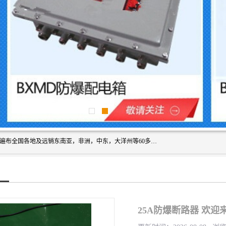
浙创防爆公司产品得到了 国内外广大用户的青眯，销售网络遍布全国各地及远销东南亚，非洲，中东，大洋州等60多个国家和地区，并初步建立起以中国大陆为总部的全球营销体系。 专业生产：防爆电气，BXMD系列防爆照明动力配电箱，BJX防爆接线箱，BKX防爆控制箱，防爆检修电源箱，防爆开关箱，不锈钢防爆箱，201/304/316不锈钢防爆配电箱系列， 防爆防腐系列，防爆防腐操作柱，防爆防腐控制箱 浙创防爆
25A防爆断路器 欢迎