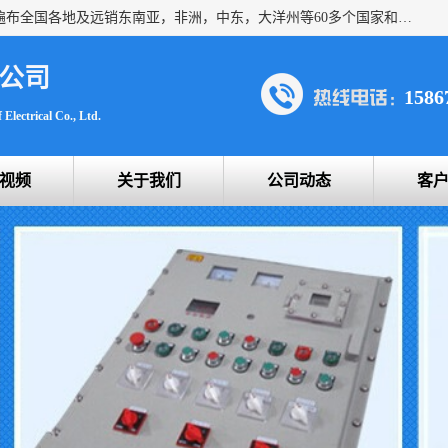
浙创防爆公司产品得到了 国内外广大用户的青眯，销售网络遍布全国各地及远销东南亚，非洲，中东，大洋州等60多个国家和地区，并初步建立起以中国大陆为总部的全球营销体系。 专业生产：防爆电气，BXMD系列防爆照明动力配电箱，BJX防爆接线箱，BKX防爆控制箱，防爆检修电源箱，防爆开关箱，不锈钢防爆箱，201/304/316不锈钢防爆配电箱系列， 防爆防腐系列，防爆防腐操作柱，防爆防腐控制箱 浙创防爆
公司
1586
Electrical Co., Ltd.
视频
关于我们
公司动态
客