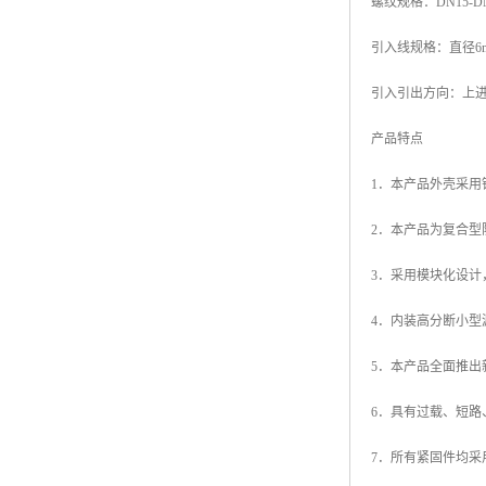
螺纹规格：DN15-DN1
引入线规格：直径6m
引入引出方向：上进
产品特点
1．本产品外壳采
2．本产品为复合
3．采用模块化设计
4．内装高分断小
5．本产品全面推
6．具有过载、短路
7．所有紧固件均采