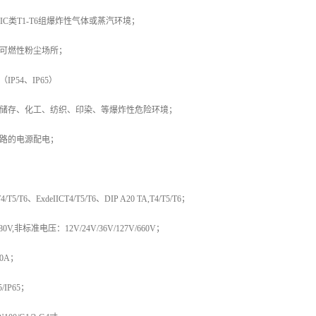
B、IIC类T1-T6组爆炸性气体或蒸汽环境；
1区可燃性粉尘场所；
IP54、IP65）
、储存、化工、纺织、印染、等爆炸性危险环境；
线路的电源配电；
5/T6、ExdeIICT4/T5/T6、DIP A20 TA,T4/T5/T6；
0V,非标准电压：12V/24V/36V/127V/660V；
0A；
/IP65；