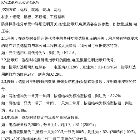
KW.25KW.30KW.45KW
控制方式：远程、就地、现场、两地
材质：铝壳、钢板、不锈钢、工程塑料
防爆操作柱分单元中详细注明开关,按钮,指示灯,电流表各自的参数，如数量,规格,电
压等。
2.1,开关：在选型时参照开关代号中的各种功能选取相应的开关，用户另有特殊要求
的请在订货选型前与本公司工程技术人员澄清，我公司可根据要求特制。
如：开关选用功能代号为A，则注为：K1-1A。
2.2,指示灯：选型时根据所需指示灯的颜色,电压,数量注明指示灯代号。
如：指示灯选用两灯红绿各一，电压为AC220V，则注为：D2-1Rd/1Gd；指示灯选
用两灯均为红色24V，则注为D2-2Rb。
2.3,按钮：选型时注明按钮的数量,按钮头结构,触头型式等参数，注明选用按钮的代
号。
如：两按钮均为一常开一常闭，按钮结构为标准型按钮，则注为：A2-2Ⅰa
如：两按钮一只为一常开一常闭，一只为二常开，按钮结构为标准型按钮，则注
为：A2-1Ⅰa/1Ⅱa。
2.4,电流表：选型时请指定电流表的量程及数量。
如：电流表量程为200/5，数量为1，则注为：B1-1(200/5)；
如：电流表数量为二,量程一只为200/5,一只为100/5，则注为：B2-1(200/5)/1(100/5)。
LBZ51-A2D2防爆操作柱二灯二钮三,完整的订货代号