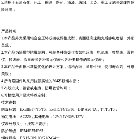
5.适用于石油石化、化工、酿酒、医药、油漆、纺织、印染、军工设施等爆炸性危
险环境；
产品特点；
1.本产品外壳采用铝合金压铸或钢板焊接成型，表面经高速抛丸后静电喷塑，外形
美观；
2.本产品为隔爆型防爆结构，可装各种防爆仪表如电压表、电流表、数显表、温控
仪、转速表、流量表等各种显示仪表和各种要操作的显示仪表；
3.本产品全面推出新型优化的设计方案，结构合理、通用性强、使用寿命高、外形
美观；
4.所有紧固件均采用抗强腐蚀的304不锈钢材质；
5.布线方式，钢管或电缆、防爆软管均可；
6.可根据用户要求特殊定制；
技术参数
防爆标志：EXdIIBT4/T5/T6、ExdIICT4/T5/T6、DIP A20 TA，T4/T5/T6；
额定电压：AC220，其他电压：12V/24V/36V/127V
仪表外形尺寸：按客户要求；
防护等级：IP54/IP55/IP65；
螺纹规格：DN15-DN100/G1/2-G4寸