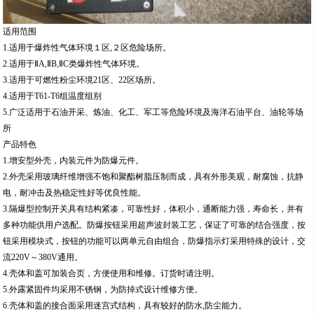
适用范围
1.适用于爆炸性气体环境１区,２区危险场所。
2.适用于ⅡA,ⅡB,ⅡC类爆炸性气体环境。
3.适用于可燃性粉尘环境21区、22区场所。
4.适用于T61-T6组温度组别
5.广泛适用于石油开采、炼油、化工、军工等危险环境及海洋石油平台、油轮等场
所
产品特色
1.增安型外壳，内装元件为防爆元件。
2.外壳采用玻璃纤维增强不饱和聚酯树脂压制而成，具有外形美观，耐腐蚀，抗静
电，耐冲击及热稳定性好等优良性能。
3.隔爆型控制开关具有结构紧凑，可靠性好，体积小，通断能力强，寿命长，并有
多种功能供用户选配。防爆按钮采用超声波封装工艺，保证了可靠的结合强度，按
钮采用模块式，按钮的功能可以两单元自由组合，防爆指示灯采用特殊的设计，交
流220V～380V通用。
4.壳体和盖可加装合页，方便使用和维修。订货时请注明。
5.外露紧固件均采用不锈钢，为防掉式设计维修方便。
6.壳体和盖的接合面采用迷宫式结构，具有较好的防水,防尘能力。