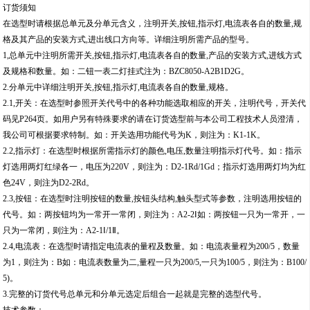
订货须知
在选型时请根据总单元及分单元含义，注明开关,按钮,指示灯,电流表各自的数量,规
格及其产品的安装方式,进出线口方向等。详细注明所需产品的型号。
1,总单元中注明所需开关,按钮,指示灯,电流表各自的数量,产品的安装方式,进线方式
及规格和数量。如：二钮一表二灯挂式注为：BZC8050-A2B1D2G。
2.分单元中详细注明开关,按钮,指示灯,电流表各自的数量,规格。
2.1,开关：在选型时参照开关代号中的各种功能选取相应的开关，注明代号，开关代
码见P264页。如用户另有特殊要求的请在订货选型前与本公司工程技术人员澄清，
我公司可根据要求特制。如：开关选用功能代号为K，则注为：K1-1K。
2.2,指示灯：在选型时根据所需指示灯的颜色,电压,数量注明指示灯代号。如：指示
灯选用两灯红绿各一，电压为220V，则注为：D2-1Rd/1Gd；指示灯选用两灯均为红
色24V，则注为D2-2Rd。
2.3,按钮：在选型时注明按钮的数量,按钮头结构,触头型式等参数，注明选用按钮的
代号。如：两按钮均为一常开一常闭，则注为：A2-2Ⅰ如：两按钮一只为一常开，一
只为一常闭，则注为：A2-1Ⅰ/1Ⅱ。
2.4,电流表：在选型时请指定电流表的量程及数量。如：电流表量程为200/5，数量
为1，则注为：B如：电流表数量为二,量程一只为200/5,一只为100/5，则注为：B100/
5)。
3.完整的订货代号总单元和分单元选定后组合一起就是完整的选型代号。
技术参数：