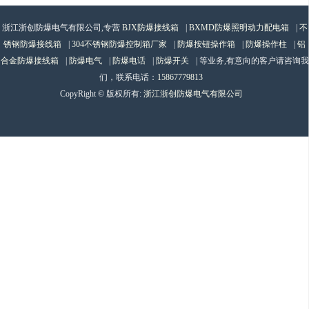
浙江浙创防爆电气有限公司,专营
BJX防爆接线箱
|
BXMD防爆照明动力配电箱
|
不
锈钢防爆接线箱
|
304不锈钢防爆控制箱厂家
|
防爆按钮操作箱
|
防爆操作柱
|
铝
合金防爆接线箱
|
防爆电气
|
防爆电话
|
防爆开关
| 等业务,有意向的客户请咨询我
们，联系电话：
15867779813
CopyRight © 版权所有:
浙江浙创防爆电气有限公司