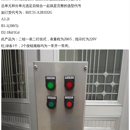
总单元和分单元选定后组合一起就是完整的选型代号
如订货代号为：BZC51-A2B1D2G
A2-2Ⅰ
B1-1(200/5)
D2-1Rd/1Gd
此产品为：二钮一表二灯挂式，表量程为200/5，指示灯为220V
红,绿各1个，2个按钮规格均为一常开一常闭。