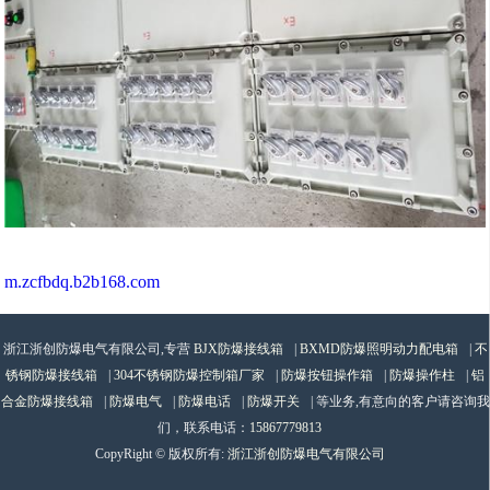
m.zcfbdq.b2b168.com
浙江浙创防爆电气有限公司,专营
BJX防爆接线箱
|
BXMD防爆照明动力配电箱
|
不
锈钢防爆接线箱
|
304不锈钢防爆控制箱厂家
|
防爆按钮操作箱
|
防爆操作柱
|
铝
合金防爆接线箱
|
防爆电气
|
防爆电话
|
防爆开关
| 等业务,有意向的客户请咨询我
们，联系电话：
15867779813
CopyRight © 版权所有:
浙江浙创防爆电气有限公司