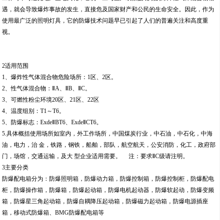
遇，就会导致爆炸事故的发生，直接危及国家财产和公民的生命安全。因此，作为
使用最广泛的照明灯具，它的防爆技术问题早已引起了人们的普遍关注和高度重
视。
2适用范围
1、爆炸性气体混合物危险场所：1区、2区。
2、性气体混合物：ⅡA、ⅡB、ⅡC。
3、可燃性粉尘环境20区、21区、22区
4、温度组别：T1～T6。
5、防爆标志：ExdeⅡBT6、ExdeⅡCT6。
5.具体概括使用场所如室内，外工作场所，中国煤炭行业，中石油，中石化，中海
油，电力，治 金，铁路，钢铁，船舶，部队，航空航天，公安消防，化工，政府部
门，场馆，交通运输，及大 型企业适用需要。 注：要求ⅡC级请注明。
3主要分类
防爆配电箱分为：防爆照明箱，防爆动力箱，防爆控制箱，防爆控制柜，防爆配电
柜，防爆操作箱，防爆箱，防爆起动箱，防爆电机起动器，防爆软起动，防爆变频
箱，防爆星三角起动箱，防爆自耦降压起动箱，防爆磁力起动箱，防爆电源插座
箱，移动式防爆箱、BMG防爆配电箱等