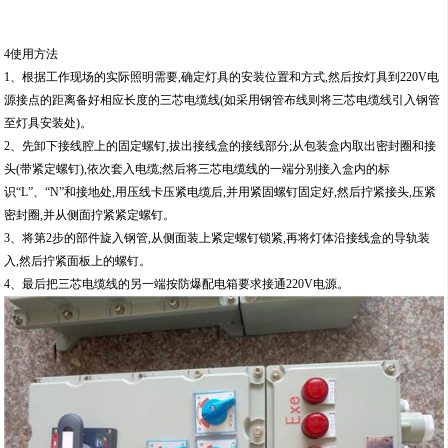
4使用方法
1、根据工作现场的实际照明需要,确定灯具的安装位置和方式,然后按灯具到220V电
源接点的距离备好相应长度的三芯电缆线(如采用钢管布线则将三芯电缆线引入钢管
至灯具安装处)。
2、先卸下接线腔上的固定螺钉,拔出接线盒的接线部分;从包装盒内取出密封圈和接
头(带紧定螺钉),依次套入电缆;然后将三芯电缆线的一端分别接入盒内的标
识“L”、“N”和接地处,用压线卡压紧电缆后,并用紧固螺钉固定好,然后拧紧接头,压紧
密封圈,并从侧面拧紧紧定螺钉。
3、将第2步的部件旋入钢管,从侧面装上紧定螺钉锁紧,再将灯体沿接线盒的导轨装
入,然后拧紧面板上的螺钉。
4、最后把三芯电缆线的另一端按防爆配电箱要求接通220V电源。