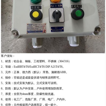
客户须知：
1、材质：铝合金、钢板、工程塑料、不锈钢（304/316）
2、等级：ExdIIBT4/T6/ExdIICT4/T6 DIP A21T4/T6。
3、元件：正泰、德力西（默认）.常熟、施耐德ABB。
4、报价：空箱还是成套提供请与销售说明即可。
5、安装：挂式安装为默认、立式安装可说明。
6、防雨：默认为户外安装，户外使用增加防雨罩。
7、厚度：全部为4mm厚度，防爆性能优越。
8、使用：化工厂、危险厂房、厂用、电厂、户内外。
9、优势：元件根据用户选择而定，假一赔十。