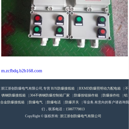
m.zcfbdq.b2b168.com
浙江浙创防爆电气有限公司,专营
BJX防爆接线箱
|
BXMD防爆照明动力配电箱
|
不
锈钢防爆接线箱
|
304不锈钢防爆控制箱厂家
|
防爆按钮操作箱
|
防爆操作柱
|
铝
合金防爆接线箱
|
防爆电气
|
防爆电话
|
防爆开关
| 等业务,有意向的客户请咨询我
们，联系电话：
15867779813
CopyRight © 版权所有:
浙江浙创防爆电气有限公司