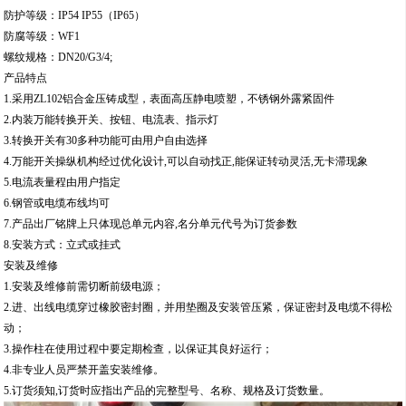
防护等级：IP54 IP55（IP65）
防腐等级：WF1
螺纹规格：DN20/G3/4;
产品特点
1.采用ZL102铝合金压铸成型，表面高压静电喷塑，不锈钢外露紧固件
2.内装万能转换开关、按钮、电流表、指示灯
3.转换开关有30多种功能可由用户自由选择
4.万能开关操纵机构经过优化设计,可以自动找正,能保证转动灵活,无卡滞现象
5.电流表量程由用户指定
6.钢管或电缆布线均可
7.产品出厂铭牌上只体现总单元内容,名分单元代号为订货参数
8.安装方式：立式或挂式
安装及维修
1.安装及维修前需切断前级电源；
2.进、出线电缆穿过橡胶密封圈，并用垫圈及安装管压紧，保证密封及电缆不得松
动；
3.操作柱在使用过程中要定期检查，以保证其良好运行；
4.非专业人员严禁开盖安装维修。
5.订货须知,订货时应指出产品的完整型号、名称、规格及订货数量。