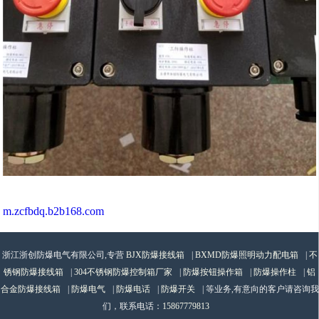
m.zcfbdq.b2b168.com
浙江浙创防爆电气有限公司,专营
BJX防爆接线箱
|
BXMD防爆照明动力配电箱
|
不
锈钢防爆接线箱
|
304不锈钢防爆控制箱厂家
|
防爆按钮操作箱
|
防爆操作柱
|
铝
合金防爆接线箱
|
防爆电气
|
防爆电话
|
防爆开关
| 等业务,有意向的客户请咨询我
们，联系电话：
15867779813