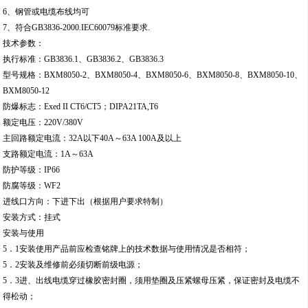
6、钢管或电缆布线均可
7、符合GB3836-2000.IEC60079标准要求.
技术参数：
执行标准：GB3836.1、GB3836.2、GB3836.3
型号规格：BXM8050-2、BXM8050-4、BXM8050-6、BXM8050-8、BXM8050-10、
BXM8050-12
防爆标志：Exed II CT6/CT5；DIPA21TA,T6
额定电压：220V/380V
主回路额定电流：32A以下40A～63A 100A及以上
支路额定电流：1A～63A
防护等级：IP66
防腐等级：WF2
进线口方向：下进下出（根据用户要求特制）
安装方式：挂式
安装与使用
5．1安装使用产品前应检查铭牌上的技术数据与使用情况是否相符；
5．2安装及维修前必须切断前级电源；
5．3进、出线电缆穿过橡胶密封圈，须用垫圈及压紧螺母压紧，保证密封及电缆不
得松动；