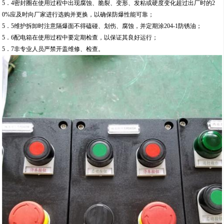
5．4密封圈在使用过程中出现腐蚀、脆裂、变形、发粘或硬度变化超过出厂时的2
0%应及时向厂家进行选购并更换，以确保防爆性能可靠；
5．5维护拆卸时注意隔爆面不得磕碰、划伤、腐蚀，并定期涂204-1防锈油；
5．6配电箱在使用过程中要定期检查，以保证其良好运行；
5．7非专业人员严禁开盖维修、检查。