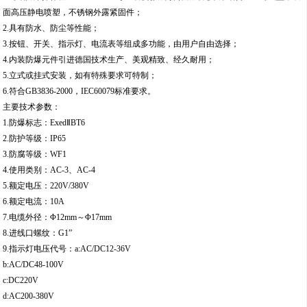
面高压静电喷塑，不锈钢外露紧固件；
2.具有防水、防尘等性能；
3.按钮、开关、指示灯、电流表等组成多功能，由用户自由选择；
4.内装防爆元件引进德国技术生产、美观精致、经久耐用；
5.立式或挂式安装，如有特殊要求可特制；
6.符合GB3836-2000，IEC60079标准要求。
主要技术参数：
1.防爆标志：ExedⅡBT6
2.防护等级：IP65
3.防腐等级：WF1
4.使用类别：AC-3、AC-4
5.额定电压：220V/380V
6.额定电流：10A
7.电缆外径：Φ12mm～Φ17mm
8.进线口螺纹：G1”
9.指示灯电压代号：a:AC/DC12-36V
b:AC/DC48-100V
c:DC220V
d:AC200-380V