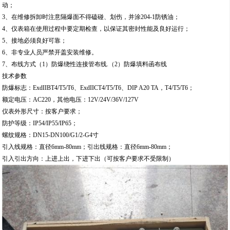
动；
3、在维修拆卸时注意隔爆面不得磕碰、划伤，并涂204-1防锈油；
4、仪表箱在使用过程中要定期检查，以保证其密封性能及良好运行；
5、接地必须良好可靠；
6、非专业人员严禁开盖安装维修。
7、布线方式（1）防爆绕性连接管布线.（2）防爆填料函布线
技术参数
防爆标志：ExdIIBT4/T5/T6、ExdIICT4/T5/T6、DIP A20 TA，T4/T5/T6；
额定电压：AC220，其他电压：12V/24V/36V/127V
仪表外形尺寸：按客户要求；
防护等级：IP54/IP55/IP65；
螺纹规格：DN15-DN100/G1/2-G4寸
引入线规格：直径6mm-80mm；引出线规格：直径6mm-80mm；
引入引出方向：上进上出，下进下出（可按客户要求不受限制）