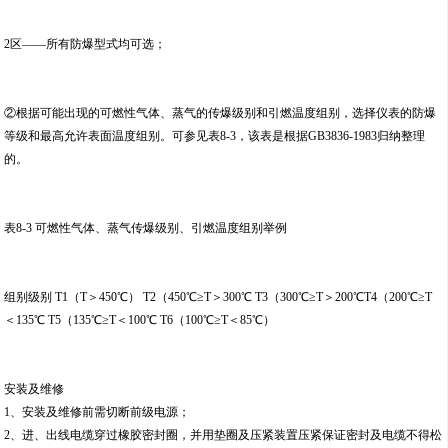
2区——所有防爆型式均可选；
②根据可能出现的可燃性气体、蒸气的传爆级别和引燃温度组别，选择仪表的防爆
等级和最高允许表面温度组别。可参见表8-3，该表是根据GB3836-1983归纳整理
的。
表8-3 可燃性气体、蒸气传爆级别、引燃温度组别举例
组别级别 T1（T＞450℃） T2（450℃≥T＞300℃ T3（300℃≥T＞200℃T4（200℃≥T
＜135℃ T5（135℃≥T＜100℃ T6（100℃≥T＜85℃）
安装及维修
1、安装及维修前需切断前级电源；
2、进、出线电缆穿过橡胶密封圈，并用垫圈及压紧装置压紧保证密封及电缆不得松