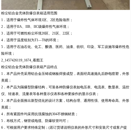
粉尘铝合金壳体防爆仪表箱适用范围
1．适用于爆炸性气体环境1区、2区危险场所；
2．适用于IIA、IIB、IIC级爆炸性气体环境；
3．适用于可燃性粉尘环境20区、21区、22区；
4．适用于温度组别为T1—T6的环境；
5．适用于石油石化、化工、酿酒、医药、油漆、纺织、印染、军工设施等爆炸性危
险环境；
2_1457426119_1674_看图王
粉尘铝合金壳体防爆仪表箱产品特点
1．本产品外壳采用铝合金压铸或钢板焊接成型，表面经高速抛丸后静电喷塑，外形
美观；
2．本产品为隔爆型防爆结构，可装各种防爆仪表如电压表、电流表、数显表、温控
仪、转速表、流量表等各种显示仪表和各种要操作的显示仪表；
3．本产品全面推出新型优化的设计方案，结构合理、通用性强、使用寿命高、外形
美观；
4．所有紧固件均采用抗强腐蚀的304不锈钢材质；
5．布线方式，钢管或电缆、防爆软管均可；
6．可根据用户要求特殊定制；(若订货请说明仪表的外形尺寸和安装尺寸或客户提