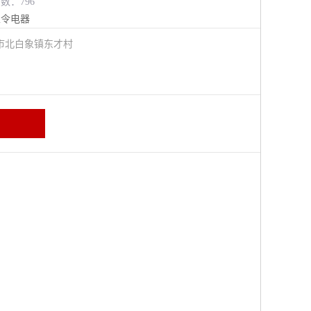
览数：796
主令电器
市北白象镇东才村