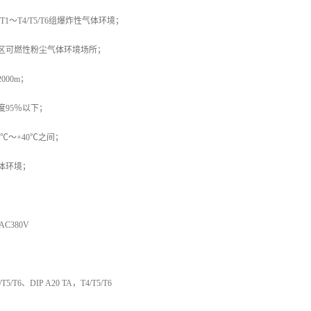
T1～T4/T5/T6组爆炸性气体环境；
22区可燃性粉尘气体环境场所；
000m；
度95％以下；
0℃～+40℃之间；
体环境；
C380V
/T6、DIP A20 TA，T4/T5/T6