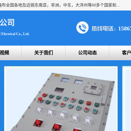
浙创防爆公司产品得到了 国内外广大用户的青眯，销售网络遍布全国各地及远销东南亚，非洲，中东，大洋州等60多个国家和地区，并初步建立起以中国大陆为总部的全球营销体系。 专业生产：防爆电气，BXMD系列防爆照明动力配电箱，BJX防爆接线箱，BKX防爆控制箱，防爆检修电源箱，防爆开关箱，不锈钢防爆箱，201/304/316不锈钢防爆配电箱系列， 防爆防腐系列，防爆防腐操作柱，防爆防腐控制箱 浙创防爆
公司
1586
Electrical Co., Ltd.
视频
关于我们
公司动态
客