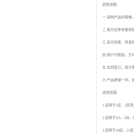
定购流程：
一.说明产品的规格
二.我方在参考客供
三.双方同意，传真
四.用户付款后，方
五.合同签订，双方
六.产品质保一年，
适用范围
1.适用于1区、2区
2.适用于IIA、II
3.适用于20区、2