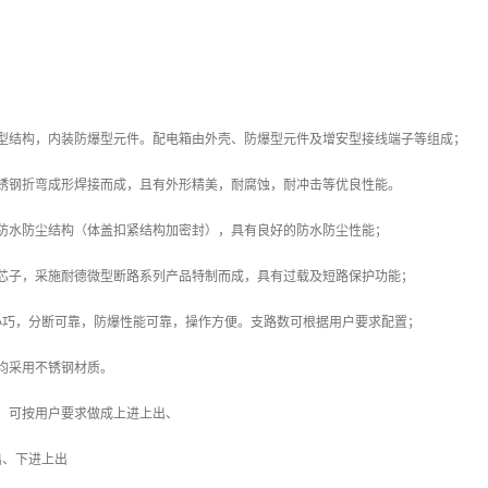
合型结构，内装防爆型元件。配电箱由外壳、防爆型元件及增安型接线端子等组成；
不锈钢折弯成形焊接而成，且有外形精美，耐腐蚀，耐冲击等优良性能。
的防水防尘结构（体盖扣紧结构加密封），具有良好的防水防尘性能；
器芯子，采施耐德微型断路系列产品特制而成，具有过载及短路保护功能；
小巧，分断可靠，防爆性能可靠，操作方便。支路数可根据用户要求配置；
均采用不锈钢材质。
，可按用户要求做成上进上出、
出、下进上出