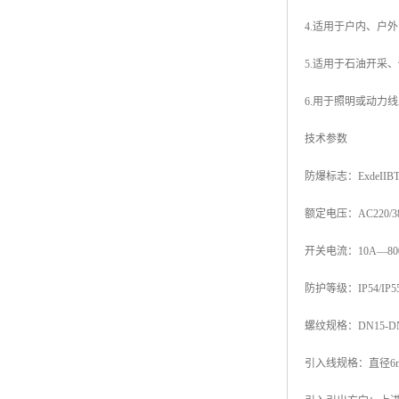
4.适用于户内、户外（
5.适用于石油开采
6.用于照明或动力
技术参数
防爆标志：ExdeIIBT4/T
额定电压：AC220/38
开关电流：10A—80
防护等级：IP54/IP55
螺纹规格：DN15-DN1
引入线规格：直径6m