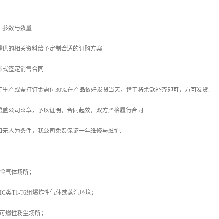
，参数与数量
提供的相关资料给予定制合适的订购方案
形式签定销售合同
可生产或需打订金需付30%.在产品做好发货当天，请于将余款补齐即可，方可发货.
需盖公司公章，予以证明，合同起效，双方严格履行合同.
如无人为条件，我公司免费保证一年维修与维护.
危险气体场所；
B、IIC类T1-T6组爆炸性气体或蒸汽环境；
1区可燃性粉尘场所；