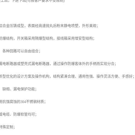
上出，下进下出(可按客户要求不受限制)
用铝合金压铸成型，表面经高速抛丸后粉末静电喷塑，外形美观；
型防爆结构，开关箱采用隔爆型结构，接线箱采用增安型结构；
，各种回路可以自由组合；
型漏电断路器或塑壳式漏电断路器，通过操作防爆客体外的手柄而实现分合；
出新型优化的设计方案及操作机构，结构紧凑合理、通用性强、操作灵活方便、手感好
、缺相、漏电保护功能；
用抗强腐蚀的304不锈钢材质；
或电缆、防爆软管均可；
特殊定制；