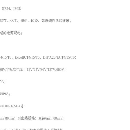
IP54、IP65）
、储存、化工、纺织、印染、等爆炸性危险环境；
线路的电源配电；
5/T6、ExdeIICT4/T5/T6、DIP A20 TA,T4/T5/T6；
0V,非标准电压：12V/24V/36V/127V/660V；
0A；
/IP65；
00/G1/2-G4寸
m-80mm；引出线规格：直径6mm-80mm；