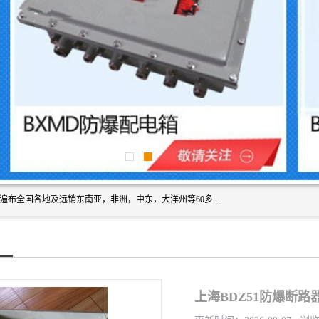
浙创防爆公司产品得到了 国内外广大用户的青眯，销售网络遍布全国各地及远销东南亚，非洲，中东，大洋州等60多个国家和地区，并初步建立起以中国大陆为总部的全球营销体系。 专业生产：防爆电气，BXMD系列防爆照明动力配电箱，BJX防爆接线箱，BKX防爆控制箱，防爆检修电源箱，防爆开关箱，不锈钢防爆箱，201/304/316不锈钢防爆配电箱系列， 防爆防腐系列，防爆防腐操作柱，防爆防腐控制箱 浙创防爆
上海BDZ51防爆断路