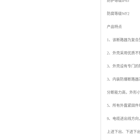
防护等级IP65
防腐等级WF2
产品特点
1、该断路器为复
2、外壳采用优质
3、外壳设有专门
3、内装防爆断路
分断能力高，外形
5、所有外露紧固件
9、电缆进出线方向
上进下出、下进下