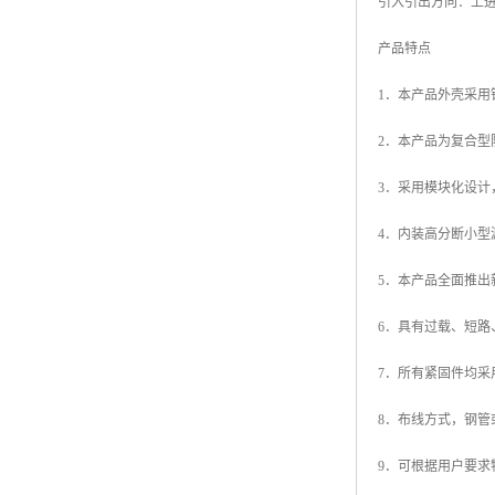
引入引出方向：上进
产品特点
1．本产品外壳采
2．本产品为复合
3．采用模块化设计
4．内装高分断小
5．本产品全面推
6．具有过载、短路
7．所有紧固件均采
8．布线方式，钢管
9．可根据用户要求