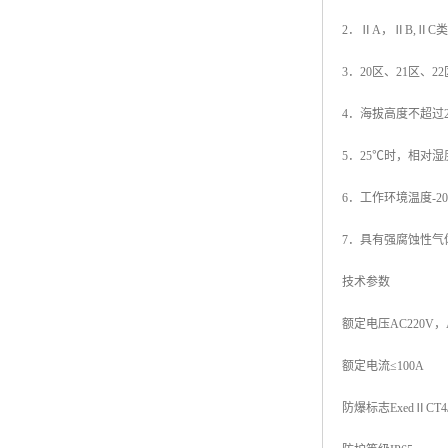
2．ⅡA，ⅡB,ⅡC类
3．20区、21区、
4．海拔高度不超过2
5．25℃时，相对湿
6．工作环境温度-2
7．具有强腐蚀性气
技术参数
额定电压AC220V，A
额定电流≤100A
防爆标志ExedⅡCT4/T5