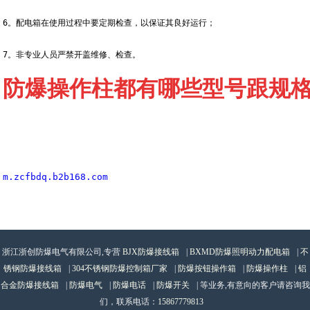
6。配电箱在使用过程中要定期检查，以保证其良好运行；
7。非专业人员严禁开盖维修、检查。
防爆操作柱都有哪些型号跟规
m.zcfbdq.b2b168.com
浙江浙创防爆电气有限公司,专营
BJX防爆接线箱
|
BXMD防爆照明动力配电箱
|
不
锈钢防爆接线箱
|
304不锈钢防爆控制箱厂家
|
防爆按钮操作箱
|
防爆操作柱
|
铝
合金防爆接线箱
|
防爆电气
|
防爆电话
|
防爆开关
| 等业务,有意向的客户请咨询我
们，联系电话：
15867779813