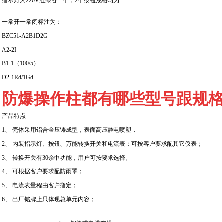
指示灯为220V红绿各一个，2个按钮规格均为
一常开一常闭标注为：
BZC51-A2B1D2G
A2-2I
B1-1（100/5）
D2-1Rd/1Gd
防爆操作柱都有哪些型号跟规
产品特点
1、 壳体采用铝合金压铸成型，表面高压静电喷塑，
2、 内装指示灯、按钮、万能转换开关和电流表；可按客户要求配其它仪表；
3、 转换开关有30余中功能，用户可按要求选择。
4、 可根据客户要求配防雨罩；
5、 电流表量程由客户指定；
6、 出厂铭牌上只体现总单元内容；