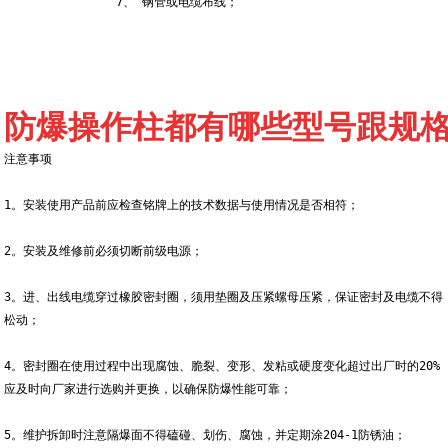
7、 钢管或电缆布线；  
防爆操作柱都有哪些型号跟规
注意事项
1。安装使用产品前应检查铭牌上的技术数据与使用情况是否相符；
2。安装及维修前必须切断前级电源；
3。进、出线电缆穿过橡胶密封圈，须用垫圈及压紧螺母压紧，保证密封及电缆不得
松动；
4。密封圈在使用过程中出现腐蚀、脆裂、变形、发粘或硬度变化超过出厂时的20%
应及时向厂家进行选购并更换，以确保防爆性能可靠；
5。维护拆卸时注意隔爆面不得磕碰、划伤、腐蚀，并定期涂204-1防锈油；