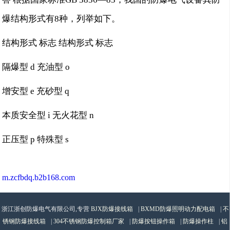
爆结构形式有8种，列举如下。
结构形式 标志 结构形式 标志
隔爆型 d 充油型 o
增安型 e 充砂型 q
本质安全型 i 无火花型 n
正压型 p 特殊型 s
m.zcfbdq.b2b168.com
浙江浙创防爆电气有限公司,专营
BJX防爆接线箱
|
BXMD防爆照明动力配电箱
|
不
锈钢防爆接线箱
|
304不锈钢防爆控制箱厂家
|
防爆按钮操作箱
|
防爆操作柱
|
铝