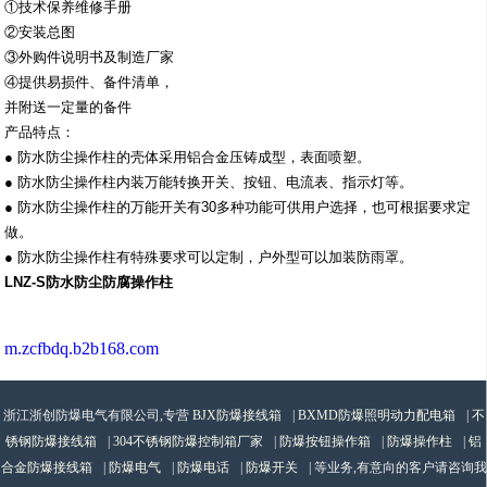
①技术保养维修手册
②安装总图
③外购件说明书及制造厂家
④提供易损件、备件清单，
并附送一定量的备件
产品特点：
● 防水防尘操作柱的壳体采用铝合金压铸成型，表面喷塑。
● 防水防尘操作柱内装万能转换开关、按钮、电流表、指示灯等。
● 防水防尘操作柱的万能开关有30多种功能可供用户选择，也可根据要求定
做。
● 防水防尘操作柱有特殊要求可以定制，户外型可以加装防雨罩。
LNZ-S防水防尘防腐操作柱
m.zcfbdq.b2b168.com
浙江浙创防爆电气有限公司,专营
BJX防爆接线箱
|
BXMD防爆照明动力配电箱
|
不
锈钢防爆接线箱
|
304不锈钢防爆控制箱厂家
|
防爆按钮操作箱
|
防爆操作柱
|
铝
合金防爆接线箱
|
防爆电气
|
防爆电话
|
防爆开关
| 等业务,有意向的客户请咨询我