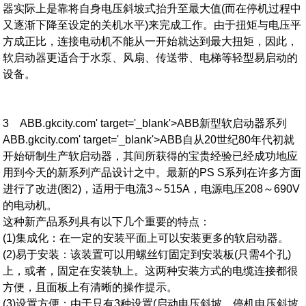
器实际上是靠将自身电压斜坡式抬升至最大值(而在停机过程中
又逐渐下降至设定的关机水平)来完成工作。由于扭矩与电压平
方成正比，连接电动机不能从一开始就达到最大扭矩，因此，
软启动器更适合于水泵、风扇、传送带、电梯等轻型易启动的
设备。
3 ABB.gkcity.com' target='_blank'>ABB新型软启动器系列
ABB.gkcity.com' target='_blank'>ABB自从20世纪80年代初就
开始研制生产软启动器，其间所获得的宝贵经验已经成功地应
用到今天的新系列产品设计之中。最新的PS S系列在许多方面
进行了改进(图2)，适用于电流3～515A，电源电压208～690V
的电动机。
这种新产品系列具有以下几个重要的特点：
(1)集成化：在一定的安装平面上可以安装更多的软启动器。
(2)易于安装：该装置可以用螺丝钉固定到安装板(只需4个孔)
上，或者，固定在安装轨上。这两种安装方式的电缆连接都很
方便，且面板上有清晰的操作提示。
(3)设置方便：由于只有3种设置(启动电压斜坡、停机电压斜坡