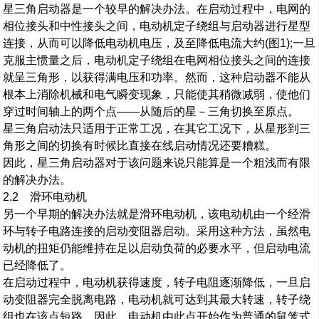
星三角启动器是一个较早的解决办法。在启动过程中，电网的
相位接头和中性接头之间，电动机定子绕组与启动器进行星型
连接，从而可以降低电动机电压，及至降低电流大约(图1);一旦
克服主惯量之后，电动机定子绕组在电网相位接头之间的连接
就呈三角形，以获得满电压和功率。然而，这种启动器不能从
根本上消除机械和电气瞬变现象，只能使其稍微减弱，使他们
穿过时间轴上的两个点——从随后的星－三角切换至原点。
星三角启动法只适用于正常工况，在其它工况下，从星形到三
角形之间的切换有时候比直接在线启动情况还要糟糕。
因此，星三角启动器对于该问题来说只能算是一个粗浅而有限
的解决办法。
2.2 滑环电动机
另一个早期的解决办法就是滑环电动机，该电动机由一个经滑
环与转子电路连接的启动变阻器启动。采用这种方法，虽然电
动机的扭矩仍能维持在足以启动负荷的必要水平，但启动电流
已经降低了。
在启动过程中，电动机获得速度，转子电阻逐渐降低，一旦启
动变阻器完全脱离电路，电动机就可达到其最大转速，转子绕
组也在该点短路，因此，电动机由此点开始作为普通的鼠笼式