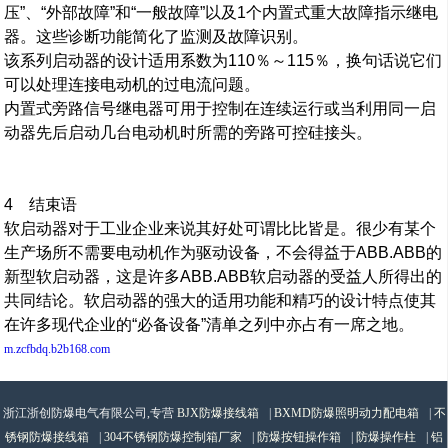
压”、“外部故障”和“一般故障”以及1个内置式重大故障指示继电
器。这些诊断功能简化了监测及故障识别。
该系列启动器的设计适用系数为110％～115％，换句话说它们
可以处理连接电动机的过电流问题。
内置式旁路信号继电器可用于控制在连续运行或当利用同一启
动器先后启动几台电动机时所需的旁路可控硅接头。
4 结束语
软启动器对于工业企业来说其好处可谓比比皆是。很少有某个
生产场所不需要电动机作为驱动设备，不会得益于ABB.ABB的
新型软启动器，这是许多ABB.ABB软启动器的受益人所得出的
共同结论。软启动器的强大的适用功能和精巧的设计特点使其
在许多现代企业的“必备设备”清单之列中亦占有一席之地。
m.zcfbdq.b2b168.com
浙江浙创防爆电气有限公司,专营
BJX防爆接线箱
|
BXMD防爆照明动力配电箱
|
不
锈钢防爆接线箱
|
304不锈钢防爆控制箱厂家
|
防爆按钮操作箱
|
防爆操作柱
|
铝