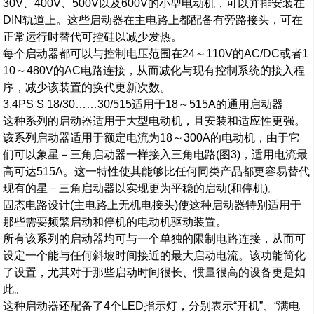
30V、400V、500V以及600V的小型电动机，可以并排安装在
DIN轨道上。这些启动器在主电路上都配备有旁路接头，可在
正常运行时替代可控硅以减少发热。
每个启动器都可以与控制电压范围在24～110V的AC/DC或者1
10～480V的AC电路连接，从而减化与现有控制系统的接入程
序，减少该装置的换代更新次数。
3.4PS S 18/30……30/515适用于18～515A的通用启动器
这种系列的启动器适用于大型电动机，且安装和适应性更强。
该系列启动器适用于额定电流为18～300A的电动机，由于它
们可以象星－三角启动器一样接入三角电路(图3)，适用电流最
高可达515A。这一特性使其能够比任何同类产品都更容易替代
现有的星－三角启动器以实现更为平稳的启动(和停机)。
固态电路设计(主电路上无机电接头)使这种启动器特别适用于
那些需要频繁启动和停机的电动机驱动装置。
所有该系列的启动器均可与一个单独的限制电路连接，从而可
设定一个能与任何斜坡时间接近的最大启动电流。该功能简化
了设置，尤其对于那些启动时间很长、惯量很高的设备更是如
此。
这种启动器还配备了4个LED指示灯，分别表示“开机”、“满电