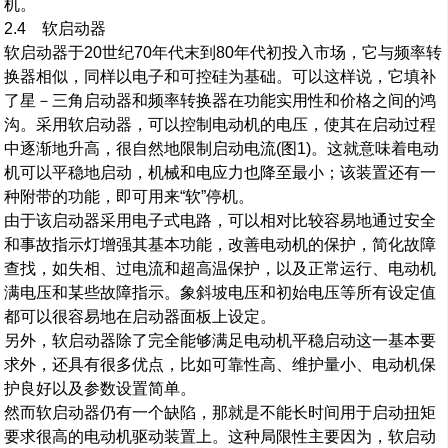
机。
2.4 软启动器
软启动器于20世纪70年代末到80年代初投入市场，它与频率转
换器相似，同样以电子和可控硅为基础。可以这样说，它填补
了星－三角启动器和频率转换器在功能实用性和价格之间的鸿
沟。采用软启动器，可以控制电动机的电压，使其在启动过程
中逐渐地升高，很自然地限制启动电流(图1)。这就意味着电动
机可以平稳地启动，机械和电应力也降至最小；该装置还有一
种附带的功能，即可用来“软”停机。
由于该启动器采用电子式电路，可以相对比较容易地通过安全
和事故指示灯增强其基本功能，改善电动机的保护，简化故障
查找，如失相、过电流和超高温保护，以及正常运行、电动机
满电压和某些故障指示。象斜坡电压和初始电压等所有设定值
都可以很容易地在启动器面板上设定。
另外，软启动器除了完全能够满足电动机平稳启动这一基本要
求外，还具有很多优点，比如可靠性高、维护量小、电动机保
护良好以及参数设置简单。
然而软启动器仍有一个缺陷，那就是不能长时间用于启动扭矩
要求很高的电动机驱动装置上。这种局限性主要因为，软启动