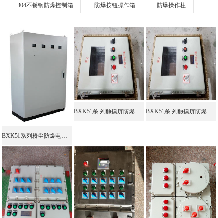
304不锈钢防爆控制箱
防爆按钮操作箱
防爆操作柱
BXK51系 列触摸屏防爆电气控 制箱
BXK51系 列触摸屏防爆电气控制箱
BXK51系列粉尘防爆电气控制箱